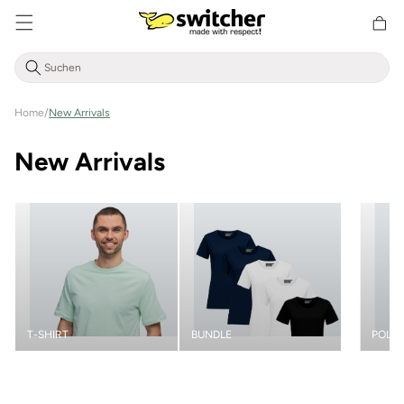
Direkt
zum
Warenkor
Inhalt
Home
/
New Arrivals
K
New Arrivals
a
t
e
g
T-SHIRT
BUNDLE
POLO
o
r