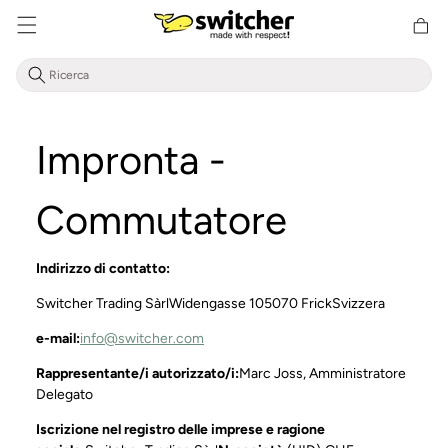
Cestino
Direttamente
della
al contenuto
spesa
Impronta -
Commutatore
Indirizzo di contatto:
Switcher Trading Sàrl
Widengasse 10
5070 Frick
Svizzera
e-mail:
info@switcher.com
Rappresentante/i autorizzato/i:
Marc Joss, Amministratore
Delegato
Iscrizione nel registro delle imprese e ragione