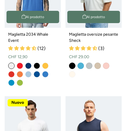
Al prodotto
Al prodotto
Maglietta 2034 Whale
Maglietta oversize pesante
Event
Sheck
(12)
(3)
Prezzo
Prezzo
CHF 12,90
CHF 29.00
normale
normale
Variante
Variante
Variante
Variante
esaurita
esaurita
esaurita
esaurita
o
o
o
o
non
non
non
non
disponibile
disponibile
disponibile
disponibile
Nuovo