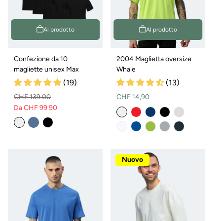
Al prodotto
Al prodotto
Confezione da 10
2004 Maglietta oversize
magliette unisex Max
Whale
(19)
(13)
Prezzo
CHF 139.00
CHF 14,90
Da CHF 99.90
normale
Prezzo
Prezzo
Variante
normale
di
esaurita
vendita
o
non
disponibile
Nuovo