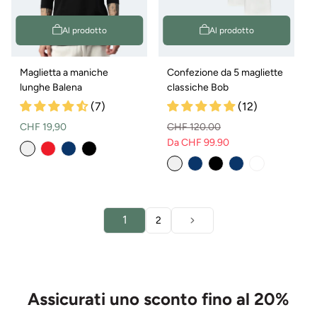
Al prodotto
Al prodotto
Maglietta a maniche
Confezione da 5 magliette
lunghe Balena
classiche Bob
(7)
(12)
Prezzo
CHF 19,90
CHF 120.00
normale
Da CHF 99.90
Prezzo
Prezzo
normale
di
vendita
1
2
Assicurati uno sconto fino al 20%