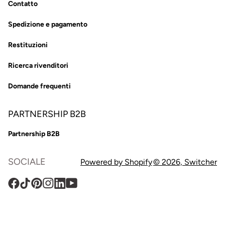
Contatto
Spedizione e pagamento
Restituzioni
Ricerca rivenditori
Domande frequenti
PARTNERSHIP B2B
Partnership B2B
SOCIALE
Powered by Shopify
© 2026,
Switcher
Facebook
TikTok
Pinterest
Instagram
Traduzione
YouTube
mancante:
it.general.social.links.linkedin