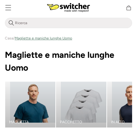
Cestino
Direttamente
della
al contenuto
spesa
Casa
/
Magliette e maniche lunghe Uomo
C
Magliette e maniche lunghe
a
Uomo
t
e
g
o
MAGLIETTA
PACCHETTO
IN ALTO
r