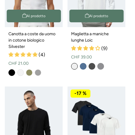
Al prodotto
Al prodotto
Canotta a coste da uomo
Maglietta a maniche
in cotone biologico
lunghe Loic
Silvester
(9)
(4)
Prezzo
CHF 39.00
Prezzo
CHF 21.00
normale
Variante
Variante
Variante
esaurita
esaurita
esaurita
normale
Variante
o
o
o
esaurita
non
non
non
o
disponibile
disponibile
disponibile
non
disponibile
-17 %