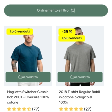
i
Ordinamento e filtro
a
:
I più venduti
-29 %
I più venduti
Al prodotto
Al prodotto
Maglietta Switcher Classic
2018 T-shirt Regular BobII
Bob 2001 – Oversize 100%
in cotone biologico al
cotone
100%
(77)
(27)