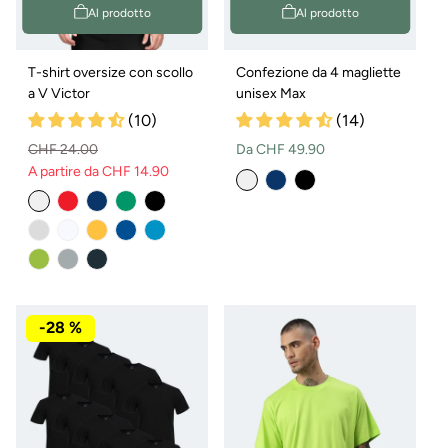
Al prodotto
Al prodotto
T-shirt oversize con scollo
Confezione da 4 magliette
a V Victor
unisex Max
(10)
(14)
Prezzo
CHF 24.00
Da CHF 49.90
A partire da CHF 14.90
normale
Prezzo
Prezzo
normale
di
vendita
-28 %