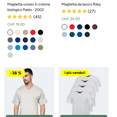
Maglietta unisex in cotone
Maglietta da lavoro Riley
biologico Pablo - 2002
(27)
(45)
Prezzo
CHF 24.00
Prezzo
CHF 19.00
normale
normale
-38 %
I più venduti