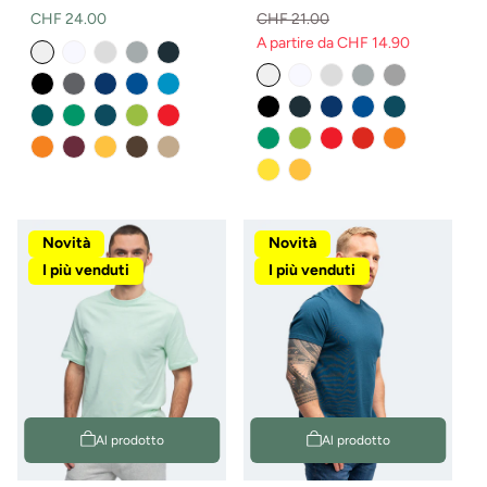
Prezzo
CHF 24.00
CHF 21.00
normale
A partire da CHF 14.90
Prezzo
Prezzo
normale
di
vendita
Novità
Novità
I più venduti
I più venduti
Al prodotto
Al prodotto