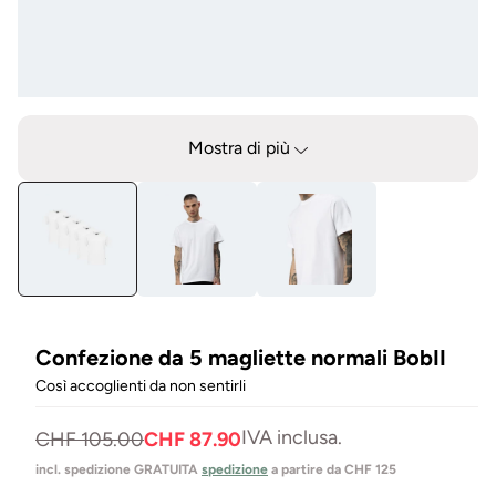
Aprire
Apr
il
il
media
me
Mostra di più
1
7
in
in
Modal
mo
mo
Confezione da 5 magliette normali BobII
Così accoglienti da non sentirli
IVA inclusa.
Prezzo
Prezzo
CHF 105.00
CHF 87.90
normale
di
incl. spedizione GRATUITA
spedizione
a partire da CHF 125
vendita