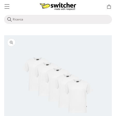
Cestino
Direttamente
della
al contenuto
spesa
Vai alle
informazioni
sul prodotto