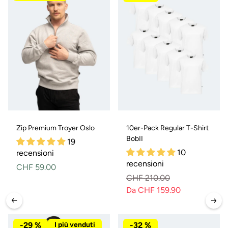
Zip Premium Troyer Oslo
10er-Pack Regular T-Shirt
BobII
19
10
recensioni
recensioni
Prezzo
CHF 59.00
CHF 210.00
normale
Da CHF 159.90
Prezzo
Prezzo
normale
di
vendita
-29 %
I più venduti
-32 %