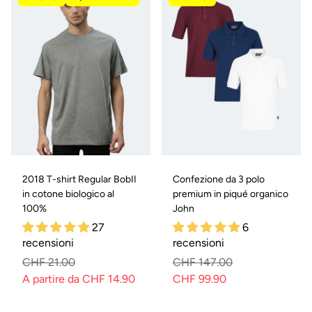
2018 T-shirt Regular BobII
Confezione da 3 polo
in cotone biologico al
premium in piqué organico
100%
John
27
6
recensioni
recensioni
CHF 21.00
CHF 147.00
A partire da CHF 14.90
CHF 99.90
Prezzo
Prezzo
Prezzo
Prezzo
normale
di
normale
di