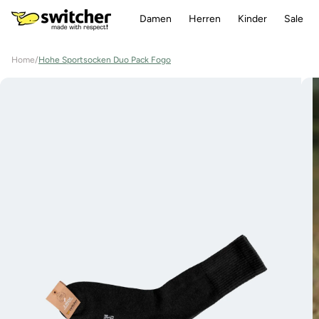
Direkt
zum
Damen
Herren
Kinder
Sale
Inhalt
Home
/
Hohe Sportsocken Duo Pack Fogo
Zu
Produktinformationen
springen