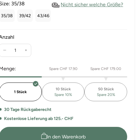
Size:
35/38
Nicht sicher welche Größe?
35/38
39/42
43/46
Anzahl
Verringere
Erhöhe
die
die
Menge
Menge
Menge:
Spare CHF 17.90
Spare CHF 179.00
für
für
Hohe
Hohe
Sportsocken
Sportsocken
10 Stück
50 Stück
Duo
Duo
1 Stück
Spare 10%
Spare 20%
Pack
Pack
Fogo
Fogo
30 Tage Rückgaberecht
Kostenlose Lieferung ab 125.- CHF
In den Warenkorb