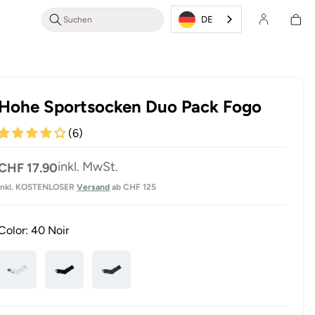
Login/Registrieren
Warenkor
DE
Hohe Sportsocken Duo Pack Fogo
(6)
Normaler
inkl. MwSt.
CHF 17.90
Preis
inkl. KOSTENLOSER
Versand
ab CHF 125
Color:
40 Noir