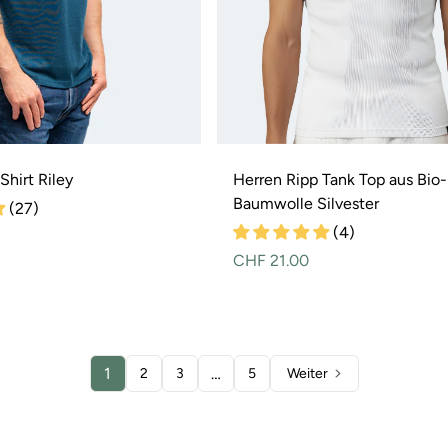
hirt Riley
Herren Ripp Tank Top aus Bio-
Baumwolle Silvester
(27)
(4)
Normaler
CHF 21.00
Preis
1
…
2
3
5
Weiter