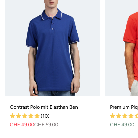
Contrast Polo mit Elasthan Ben
Premium Piqu
(10)
CHF 49.00
CHF 59.00
Normaler
Verkaufspreis
Normaler
CHF 49.00
Preis
Preis