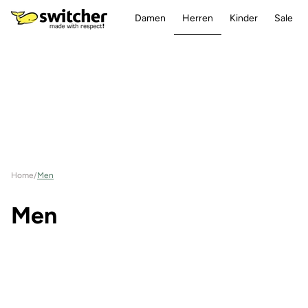
Direkt
zum
Damen
Herren
Kinder
Sale
Inhalt
Home
/
Men
K
Men
a
t