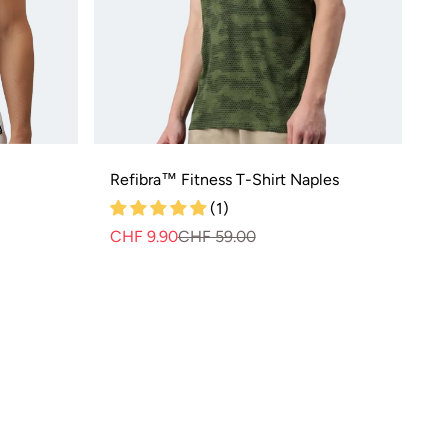
Refibra™ Fitness T-Shirt Naples
(1)
CHF 9.90
CHF 59.00
Normaler
Verkaufspreis
Preis