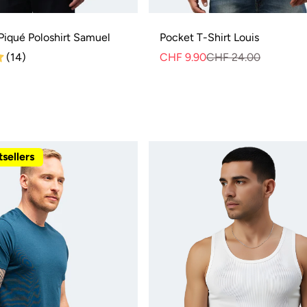
Piqué Poloshirt Samuel
Pocket T-Shirt Louis
(14)
CHF 9.90
CHF 24.00
Normale
Verkauf
Preis
sellers