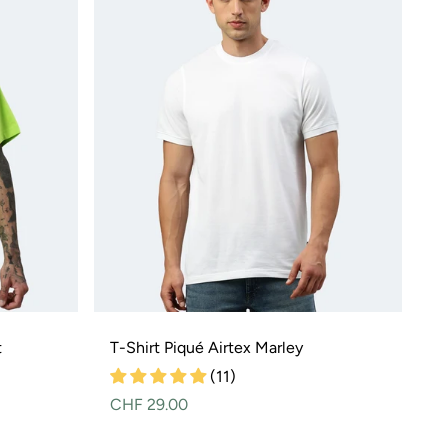
t
T-Shirt Piqué Airtex Marley
(11)
Normaler
CHF 29.00
Preis
Variante
ausverkauft