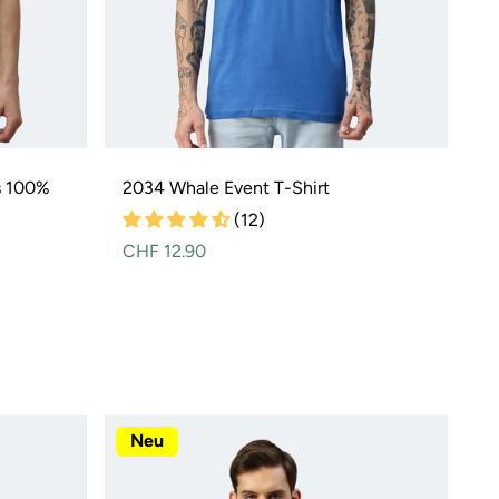
us 100%
2034 Whale Event T-Shirt
(12)
Normaler
CHF 12.90
rmaler
rkaufspreis
Preis
is
Neu