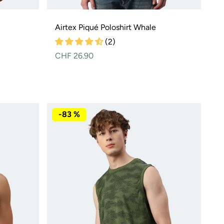
Airtex Piqué Poloshirt Whale
r
spreis
(2)
Normaler
CHF 26.90
Preis
-83 %