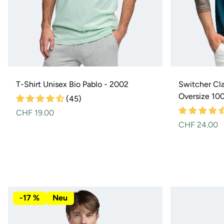
T-Shirt Unisex Bio Pablo - 2002
Switcher Cla
Oversize 10
(45)
Normaler
CHF 19.00
Preis
Normaler
CHF 24.00
Preis
-17 %
Neu