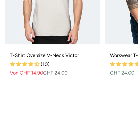
T-Shirt Oversize V-Neck Victor
Workwear T-S
(10)
Von CHF 14.90
CHF 24.00
Normaler
Verkaufspreis
Normaler
CHF 24.00
Preis
Preis