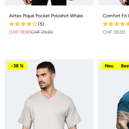
Airtex Piqué Pocket Poloshirt Whale
Comfort Fit 
(5)
CHF 19.90
CHF 29.90
Normaler
Verkaufspreis
Normaler
CHF 39.00
Preis
Preis
-38 %
Neu
Best