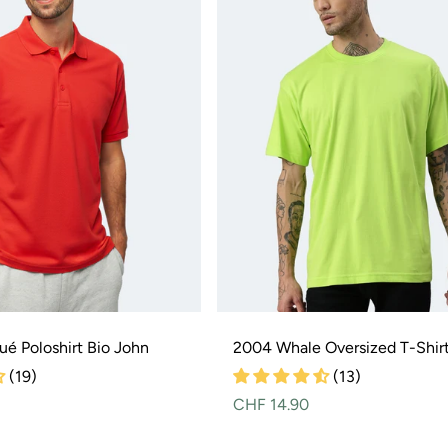
é Poloshirt Bio John
2004 Whale Oversized T-Shir
(19)
(13)
Normaler
CHF 14.90
Preis