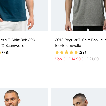
ssic T-Shirt Bob 2001 –
2018 Regular T-Shirt BobII a
0 % Baumwolle
Bio-Baumwolle
(78)
(28)
Von CHF 14.90
CHF 21.00
No
Ve
Pre