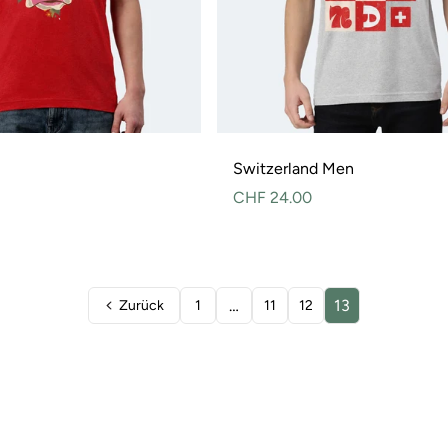
Switzerland Men
Normaler
CHF 24.00
Preis
…
13
Zurück
1
11
12