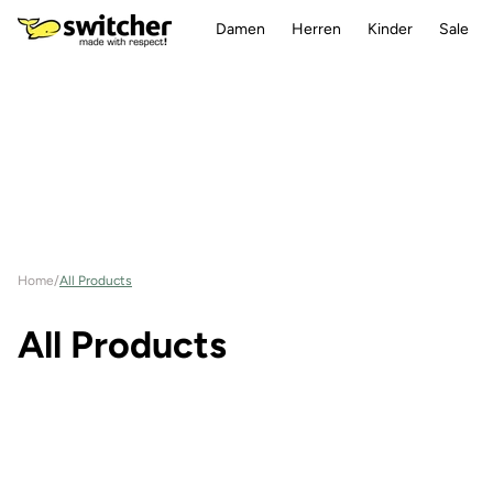
Direkt
zum
Damen
Herren
Kinder
Sale
Inhalt
Home
/
All Products
K
All Products
a
t