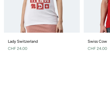
Lady Switzerland
Swiss Cow
Normaler
CHF 24.00
Normaler
CHF 24.00
Preis
Preis