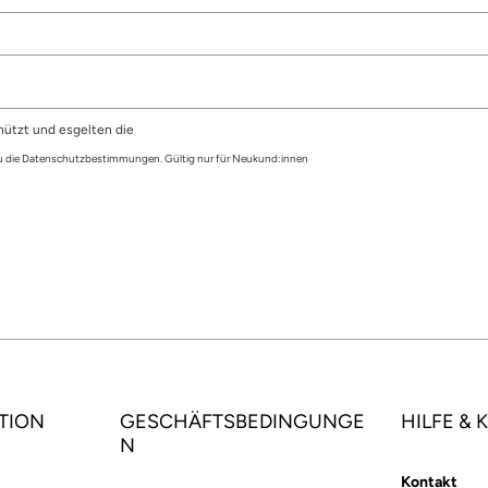
hützt und esgelten die
du die Datenschutzbestimmungen. Gültig nur für Neukund:innen
TION
GESCHÄFTSBEDINGUNGE
HILFE &
N
Kontakt