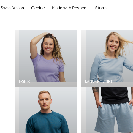
Swiss Vision
Geelee
Made with Respect
Stores
T-SHIRT
LANGARMSHIRT