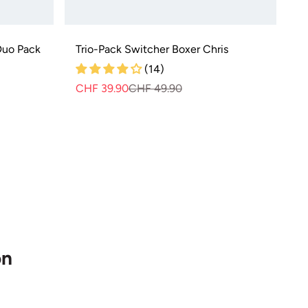
Duo Pack
Trio-Pack Switcher Boxer Chris
(14)
CHF 39.90
CHF 49.90
Prix
Prix
normal
de
vente
on