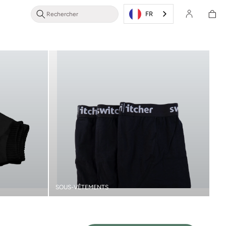
Se
Panier
connecter
FR
d'achat
/ s'inscrire
SOUS-VÊTEMENTS