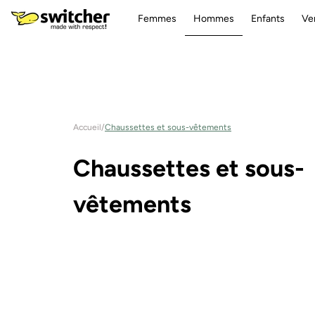
Aller
directement
Femmes
Hommes
Enfants
Ve
au contenu
Accueil
/
Chaussettes et sous-vêtements
C
Chaussettes et sous-
a
vêtements
t
é
g