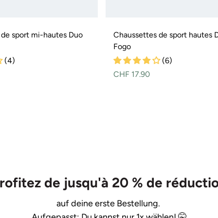
 de sport mi-hautes Duo
Chaussettes de sport hautes 
Fogo
(4)
(6)
Prix
CHF 17.90
normal
rofitez de jusqu'à 20 % de réducti
auf deine erste Bestellung.
Aufgepasst: Du kannst nur 1x wählen! 🤫