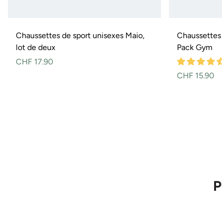
Chaussettes de sport unisexes Maio,
Chaussettes
lot de deux
Pack Gym
Prix
CHF 17.90
normal
Prix
CHF 15.90
normal
P