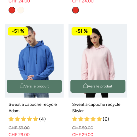
CHF 24.00
CHF 24.00
Prix
Prix
Prix
Prix
normal
de
normal
de
vente
vente
-51 %
-51 %
Vers le produit
Vers le produit
Sweat à capuche recyclé
Sweat à capuche recyclé
Adam
Skylar
(4)
(6)
CHF 59.00
CHF 59.00
CHF 29.00
CHF 29.00
Prix
Prix
Prix
Prix