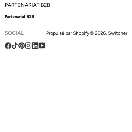
PARTENARIAT B2B
Partenariat B2B
SOCIAL
Propulsé par Shopify
© 2026,
Switcher
Facebook
TikTok
Pinterest
Instagram
Translation
YouTube
missing
:
fr.general.social.links.linkedin