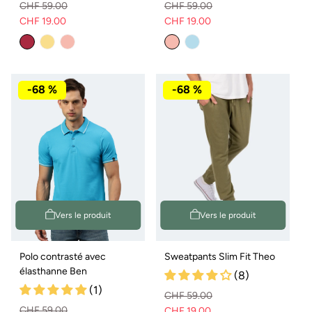
CHF 59.00
CHF 59.00
CHF 19.00
CHF 19.00
Prix
Prix
Prix
Prix
normal
de
normal
de
vente
vente
-68 %
-68 %
Vers le produit
Vers le produit
Polo contrasté avec
Sweatpants Slim Fit Theo
élasthanne Ben
(8)
(1)
CHF 59.00
CHF 59.00
CHF 19.00