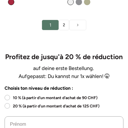
Variante
Variante
normal
de
normal
de
épuisée
épuisée
vente
vente
ou
ou
non
non
disponible
disponible
1
2
Profitez de jusqu'à 20 % de réduction
auf deine erste Bestellung.
Aufgepasst: Du kannst nur 1x wählen! 🤫
Choisis ton niveau de réduction :
10 % (à partir d'un montant d'achat de 90 CHF)
20 % (à partir d'un montant d'achat de 125 CHF)
Nom