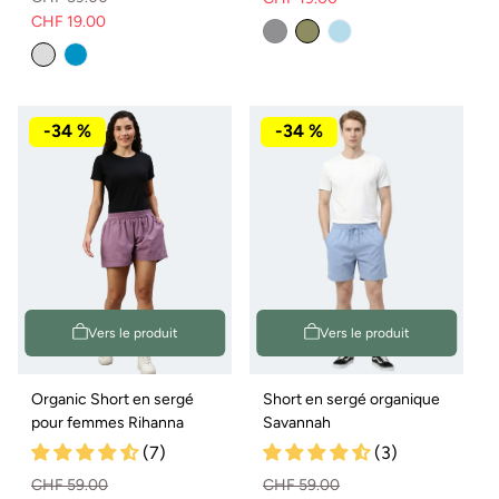
Prix
Prix
CHF 19.00
Variante
Prix
Prix
normal
de
épuisée
normal
de
vente
ou
non
vente
disponible
-34 %
-34 %
Vers le produit
Vers le produit
Organic Short en sergé
Short en sergé organique
pour femmes Rihanna
Savannah
(7)
(3)
CHF 59.00
CHF 59.00