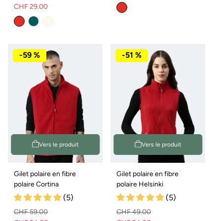
CHF 29.00
normal
de
Prix
Prix
vente
normal
de
vente
-59 %
-51 %
Vers le produit
Vers le produit
Gilet polaire en fibre
Gilet polaire en fibre
polaire Cortina
polaire Helsinki
(5)
(5)
CHF 59.00
CHF 49.00