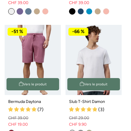
CHF 39.00
CHF 39.00
Prix
Prix
Prix
Prix
Variante
Variante
normal
de
normal
de
épuisée
épuisée
vente
ou
ou
vente
non
non
disponible
disponible
-51 %
-66 %
Vers le produit
Vers le produit
Bermuda Daytona
Slub T-Shirt Damon
(7)
(3)
CHF 39.00
CHF 29.00
CHF 19.00
CHF 9.90
Prix
Prix
Prix
Prix