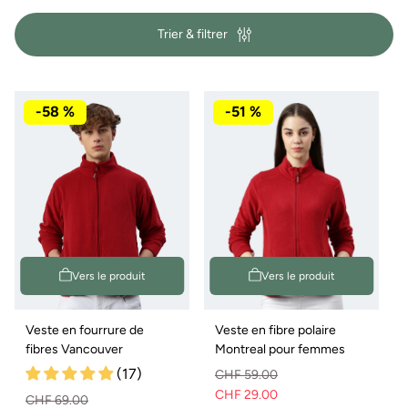
i
Trier & filtrer
e
:
-58 %
-51 %
Vers le produit
Vers le produit
Veste en fourrure de
Veste en fibre polaire
fibres Vancouver
Montreal pour femmes
(17)
CHF 59.00
CHF 29.00
Prix
Prix
CHF 69.00