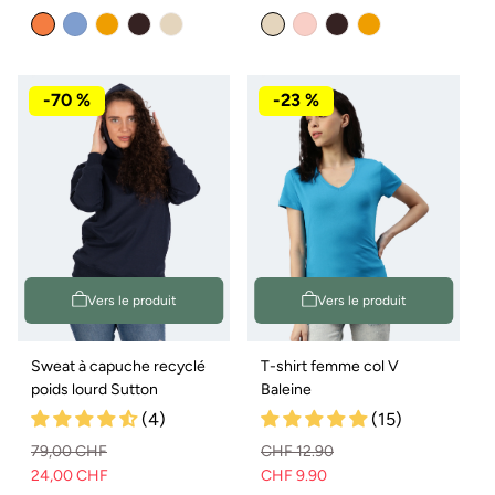
Variante
Variante
normal
de
normal
de
épuisée
épuisée
vente
ou
vente
ou
non
non
disponible
disponible
-70 %
-23 %
Vers le produit
Vers le produit
Sweat à capuche recyclé
T-shirt femme col V
poids lourd Sutton
Baleine
(4)
(15)
79,00 CHF
CHF 12.90
24,00 CHF
CHF 9.90
Prix
Prix
Prix
Prix