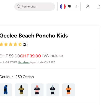
Se
Panier
connecter
FR
d'achat
/ s'inscrire
Geelee Beach Poncho Kids
(2)
Prix
Prix
TVA incluse
CHF 59.00
CHF 39.00
normal
de
incl. GRATUIT
Livraison
à partir de CHF 125
vente
Couleur :
259 Ocean