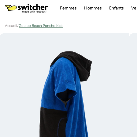
Aller
directement
Femmes
Hommes
Enfants
Ve
au contenu
Accueil
/
Geelee Beach Poncho Kids
Aller à
l'information
sur le
produit