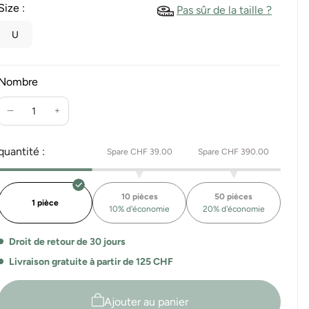
Size :
Pas sûr de la taille ?
U
Nombre
Réduire
Augmente
la
la
quantité
quantité
quantité :
Spare CHF 39.00
Spare CHF 390.00
pour
pour
Geelee
Geelee
Beach
Beach
10 pièces
50 pièces
Poncho
Poncho
1 pièce
10% d'économie
20% d'économie
Kids
Kids
Droit de retour de 30 jours
Livraison gratuite à partir de 125 CHF
Ajouter au panier