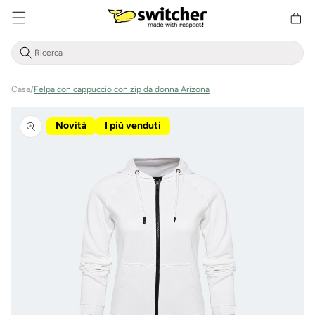
Cestino
Direttamente
della
al contenuto
spesa
Casa
/
Felpa con cappuccio con zip da donna Arizona
Vai alle
informazioni
Novità
I più venduti
sul prodotto