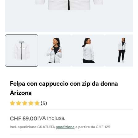
Aprire
Apr
il
il
media
me
1
2
in
in
Modal
mo
mo
Felpa con cappuccio con zip da donna
Arizona
(5)
Prezzo
IVA inclusa.
CHF 69.00
normale
incl. spedizione GRATUITA
spedizione
a partire da CHF 125