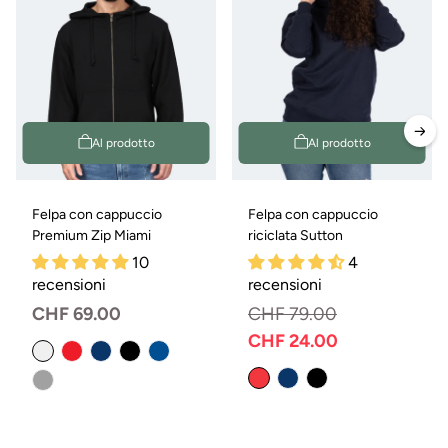
Al prodotto
Al prodotto
Felpa con cappuccio
Felpa con cappuccio
Premium Zip Miami
riciclata Sutton
10
4
recensioni
recensioni
Prezzo
CHF 69.00
CHF 79.00
normale
CHF 24.00
Prezzo
Prezzo
normale
di
vendita