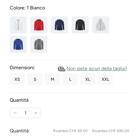
Colore:
1 Bianco
Dimensioni:
Non siete sicuri della taglia?
XS
S
M
L
XL
XXL
Quantità
Ridurre
Aumentare
la
la
quantità
quantità
Quantità:
Ricambio CHF 69.00
Ricambio CHF 690,00
per
per