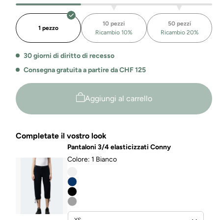
la
la
felpa
felpa
10 pezzi
50 pezzi
con
con
1 pezzo
Ricambio 10%
Ricambio 20%
cappuccio
zip
con
bio
30 giorni di diritto di recesso
zip
da
biologica
donna
Consegna gratuita a partire da CHF 125
da
Arizona
donna
Aggiungi al carrello
Arizona
Completate il vostro look
Pantaloni 3/4 elasticizzati Conny
Colore:
1 Bianco