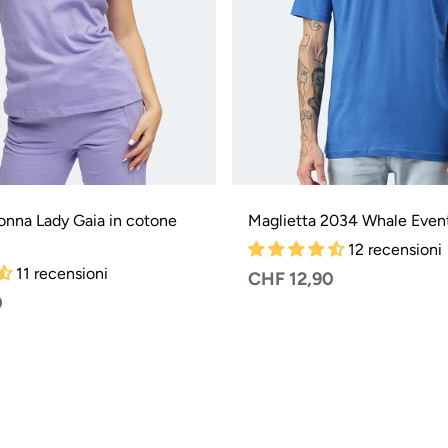
donna Lady Gaia in cotone
Maglietta 2034 Whale Even
12 recensioni
11 recensioni
Prezzo
CHF 12,90
0
normale