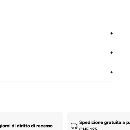
+
+
+
Spedizione gratuita a p
iorni di diritto di recesso
CHF 125