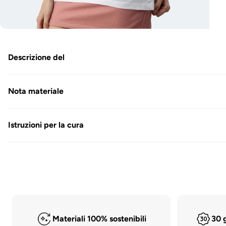
Aprire
i
media
6
Descrizione del
in
Modal
Nota materiale
Istruzioni per la cura
Materiali 100% sostenibili
30 g