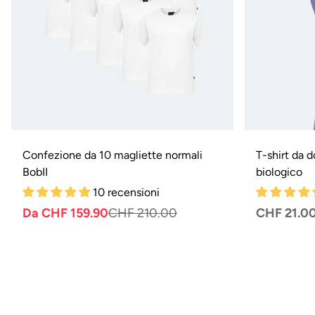
Confezione da 10 magliette normali
T-shirt da 
BobII
biologico
10 recensioni
Da CHF 159.90
CHF 210.00
Prezzo
Prezzo
Prezzo
CHF 21.0
normale
di
normale
vendita