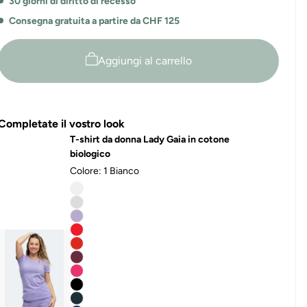
30 giorni di diritto di recesso
scollo
Balena
a
Consegna gratuita a partire da CHF 125
V
Balena
Aggiungi al carrello
Completate il vostro look
T-shirt da donna Lady Gaia in cotone
biologico
Colore:
1 Bianco