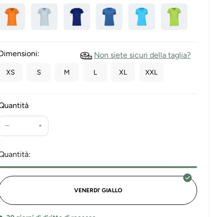
Dimensioni:
Non siete sicuri della taglia?
XS
S
M
L
XL
XXL
Quantità
Ridurre
Aumenta
la
la
quantità
quantità
Quantità:
per
per
le
Maglietta
donne
donna
T-
collo
VENERDI' GIALLO
shirt
a
con
V