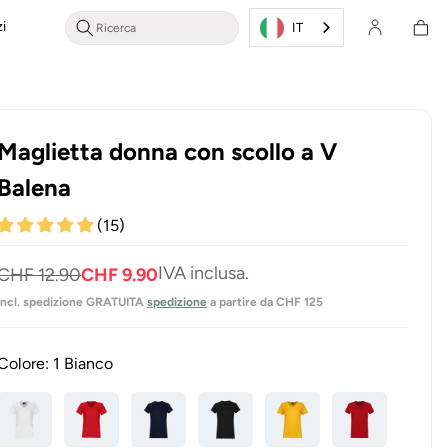
Cestino
i
Accesso/Registrazione
della
IT
spesa
Maglietta donna con scollo a V
Balena
(15)
Prezzo
Prezzo
IVA inclusa.
CHF 12.90
CHF 9.90
normale
di
incl. spedizione GRATUITA
spedizione
a partire da CHF 125
vendita
Colore:
1 Bianco