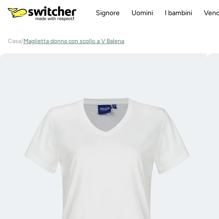
Direttamente
Signore
Uomini
I bambini
Vend
al contenuto
Casa
/
Maglietta donna con scollo a V Balena
Vai alle
informazioni
sul prodotto