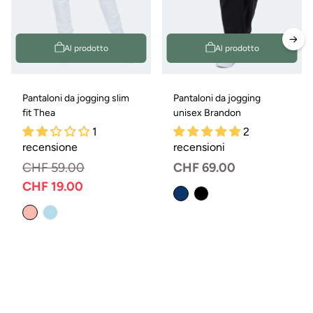
Al prodotto
Al prodotto
Pantaloni da jogging slim
Pantaloni da jogging
fit Thea
unisex Brandon
1
2
recensione
recensioni
CHF 59.00
Prezzo
CHF 69.00
normale
CHF 19.00
Prezzo
Prezzo
normale
di
vendita