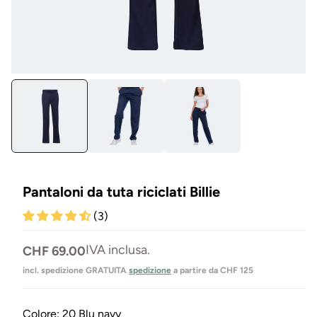
Aprire
Apr
il
il
media
me
1
2
in
in
Modal
mo
mo
Pantaloni da tuta riciclati Billie
(3)
Prezzo
IVA inclusa.
CHF 69.00
normale
incl. spedizione GRATUITA
spedizione
a partire da CHF 125
Colore:
20 Blu navy