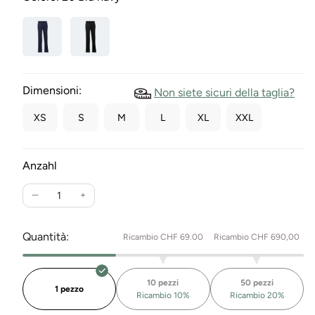
Dimensioni:
Non siete sicuri della taglia?
XS
S
M
L
XL
XXL
Anzahl
Ridurre
Aumenta
la
la
quantità
quantità
Quantità:
Ricambio CHF 69.00
Ricambio CHF 690,00
per
per
i
i
pantaloni
pantaloni
10 pezzi
50 pezzi
da
della
1 pezzo
Ricambio 10%
Ricambio 20%
ginnastica
tuta