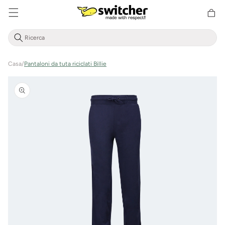
Cestino
Direttamente
della
al contenuto
spesa
Casa
/
Pantaloni da tuta riciclati Billie
Vai alle
informazioni
sul prodotto