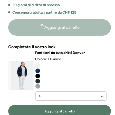
riciclati
riciclati
30 giorni di diritto di recesso
Billie
Billie
Consegna gratuita a partire da CHF 125
Aggiungi al carrello
Completate il vostro look
Pantaloni da tuta dritti Denver
Colore:
1 Bianco
Aggiungi al carrello