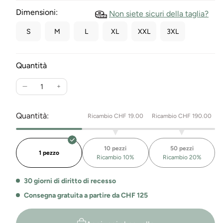
Dimensioni:
Non siete sicuri della taglia?
S
M
L
XL
XXL
3XL
Quantità
Ridurre
Aumenta
la
la
quantità
quantità
Quantità:
Ricambio CHF 19.00
Ricambio CHF 190.00
per
per
pantaloni
Pantaloni
da
da
10 pezzi
50 pezzi
jogging
jogging
1 pezzo
Ricambio 10%
Ricambio 20%
slim
slim
fit
fit
30 giorni di diritto di recesso
Thea
Thea
Consegna gratuita a partire da CHF 125