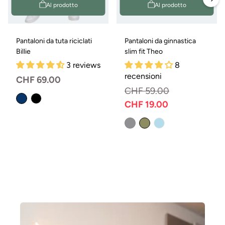
Al prodotto
Al prodotto
Pantaloni da tuta riciclati
Pantaloni da ginnastica
Billie
slim fit Theo
3 reviews
8
recensioni
Prezzo
CHF 69.00
CHF 59.00
normale
CHF 19.00
Prezzo
Prezzo
normale
di
Variante
esaurita
vendita
o
non
disponibile