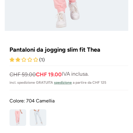
Aprire
il
media
1
Pantaloni da jogging slim fit Thea
in
Modal
(1)
IVA inclusa.
Prezzo
Prezzo
CHF 59.00
CHF 19.00
normale
di
incl. spedizione GRATUITA
spedizione
a partire da CHF 125
vendita
Colore:
704 Camellia