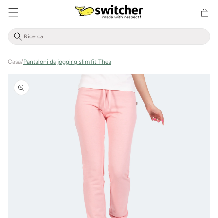
Cestino
Direttamente
della
al contenuto
spesa
Casa
/
Pantaloni da jogging slim fit Thea
Vai alle
informazioni
sul prodotto