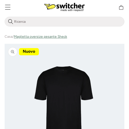
Cestino
Direttamente
della
al contenuto
spesa
Casa
/
Maglietta oversize pesante Sheck
Vai alle
informazioni
Nuovo
sul prodotto