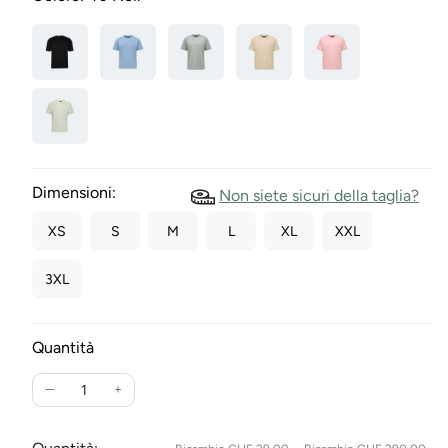
Dimensioni:
Non siete sicuri della taglia?
XS
S
M
L
XL
XXL
3XL
Quantità
Ridurre
Aumentare
la
la
quantità
quantità