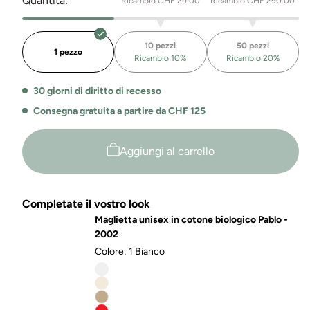
Quantità:
Ricambio CHF 29.00
Ricambio CHF 290.00
per
per
T-
T-
Shirt
Shirt
10 pezzi
50 pezzi
Sheck
Sheck
1 pezzo
Ricambio 10%
Ricambio 20%
Heavy
Heavy
Oversize
Oversize
30 giorni di diritto di recesso
Consegna gratuita a partire da CHF 125
Aggiungi al carrello
Completate il vostro look
Maglietta unisex in cotone biologico Pablo -
2002
Colore:
1 Bianco