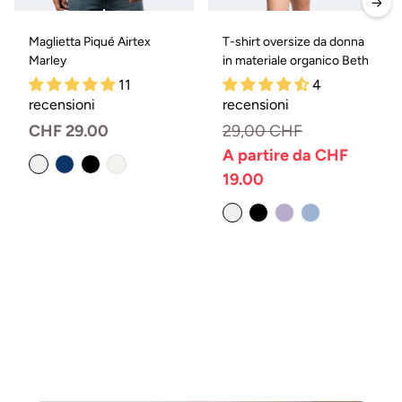
Maglietta Piqué Airtex
T-shirt oversize da donna
Marley
in materiale organico Beth
11
4
recensioni
recensioni
Prezzo
CHF 29.00
29,00 CHF
normale
A partire da CHF
Variante
esaurita
19.00
o
Prezzo
Prezzo
non
normale
di
disponibile
vendita