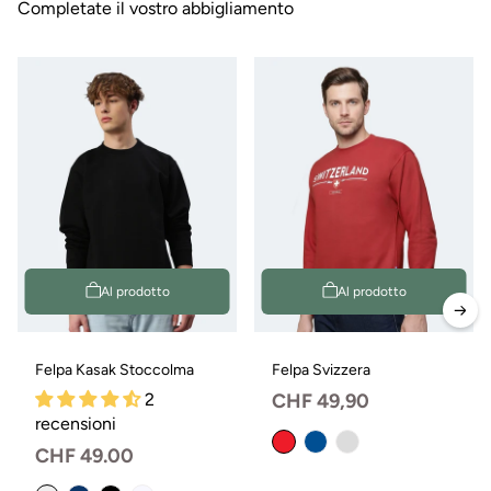
Completate il vostro abbigliamento
Al prodotto
Al prodotto
Felpa Kasak Stoccolma
Felpa Svizzera
2
Prezzo
CHF 49,90
recensioni
normale
Prezzo
CHF 49.00
normale