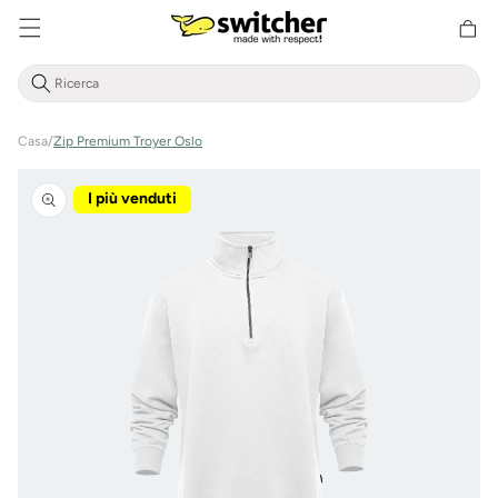
Cestino
Direttamente
della
al contenuto
spesa
Casa
/
Zip Premium Troyer Oslo
Vai alle
informazioni
I più venduti
sul prodotto