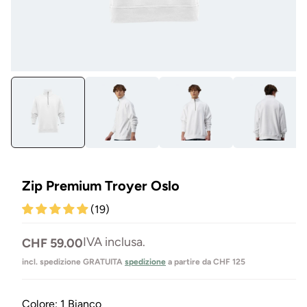
Aprire
Apr
il
il
media
su
1
29
in
in
Modal
mo
mo
Zip Premium Troyer Oslo
(19)
Prezzo
IVA inclusa.
CHF 59.00
normale
incl. spedizione GRATUITA
spedizione
a partire da CHF 125
Colore:
1 Bianco