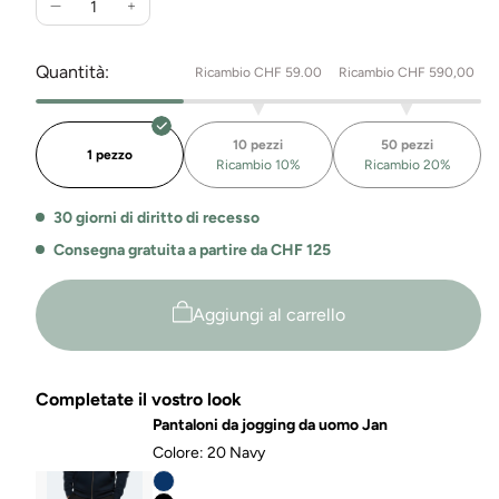
Ridurre
Aumenta
la
la
quantità
quantità
Quantità:
Ricambio CHF 59.00
Ricambio CHF 590,00
per
per
Premium
Premium
Zip
Zip
10 pezzi
50 pezzi
Troyer
Troyer
1 pezzo
Ricambio 10%
Ricambio 20%
Oslo
Oslo
30 giorni di diritto di recesso
Consegna gratuita a partire da CHF 125
Aggiungi al carrello
Completate il vostro look
Pantaloni da jogging da uomo Jan
Colore:
20 Navy