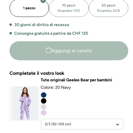
Kids
Kids
10 pezzi
50 pezzi
Jelly
Jelly
1 pezzo
Ricambio 10%
Ricambio 20%
30 giorni di diritto di recesso
Consegna gratuita a partire da CHF 125
Aggiungi al carrello
Completate il vostro look
Tute originali Geelee Bear per bambini
Colore:
20 Navy