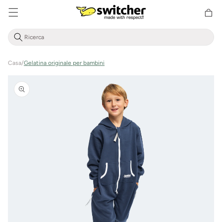
Cestino
Direttamente
della
al contenuto
spesa
Casa
/
Gelatina originale per bambini
Vai alle
informazioni
sul prodotto