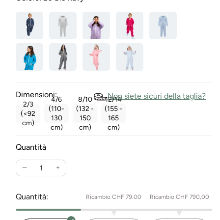
Dimensioni:
Non siete sicuri della taglia?
4/6
8/10
12/14
2/3
(110-
(132 -
(155 -
(<92
130
150
165
cm)
cm)
cm)
cm)
Quantità
Ridurre
Aumentare
la
la
quantità
quantità
Quantità:
Ricambio CHF 79.00
Ricambio CHF 790,00
per
per
Original
Original