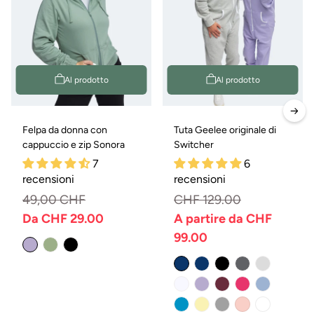
Al prodotto
Al prodotto
Felpa da donna con
Tuta Geelee originale di
cappuccio e zip Sonora
Switcher
7
6
recensioni
recensioni
49,00 CHF
CHF 129.00
Da CHF 29.00
A partire da CHF
Prezzo
Prezzo
99.00
normale
di
Prezzo
Prezzo
vendita
normale
di
vendita
Variante
Variante
esaurita
esaurita