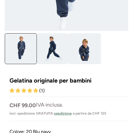
Aprire
Apr
il
il
media
me
1
13
in
in
Modal
Mo
Gelatina originale per bambini
(1)
Prezzo
IVA inclusa.
CHF 99.00
normale
incl. spedizione GRATUITA
spedizione
a partire da CHF 125
Colore:
20 Blu navy