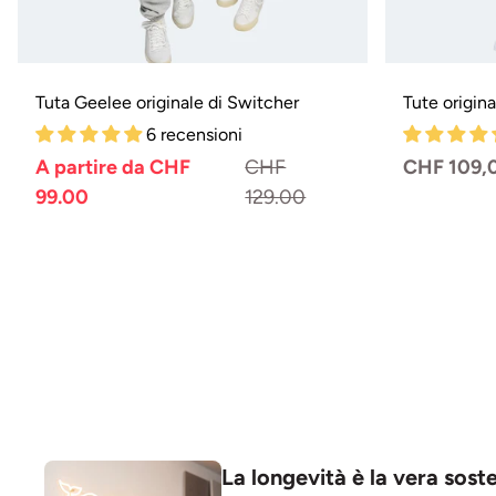
Tuta Geelee originale di Switcher
Tute origin
6 recensioni
A partire da CHF
CHF
Prezzo
Prezzo
Prezzo
CHF 109,
normale
di
normale
99.00
129.00
vendita
Variante
Variante
esaurita
esaurita
o
o
non
non
disponibile
disponibile
La longevità è la vera soste