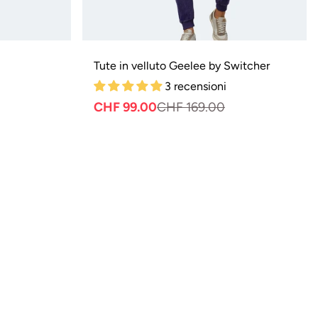
Tute in velluto Geelee by Switcher
3 recensioni
zo
zo
CHF 99.00
CHF 169.00
Prezzo
Prezzo
ale
normale
di
ita
vendita