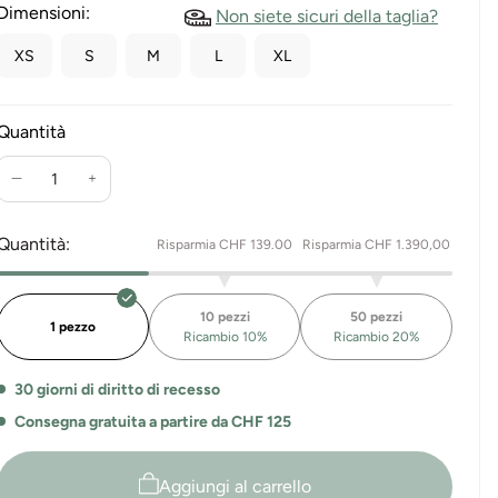
Dimensioni:
Non siete sicuri della taglia?
XS
S
M
L
XL
Quantità
Ridurre
Aumenta
la
la
quantità
quantità
Quantità:
Risparmia CHF 139.00
Risparmia CHF 1.390,00
per
per
la
la
tuta
Tuta
10 pezzi
50 pezzi
originale
originale
1 pezzo
Ricambio 10%
Ricambio 20%
Geelee
Geelee
Bear
Bear
30 giorni di diritto di recesso
"Puppy".
"Puppy
Consegna gratuita a partire da CHF 125
Aggiungi al carrello