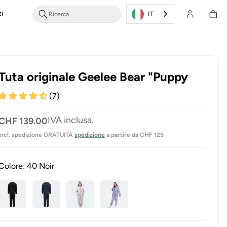
Cestino
i
Accesso/Registrazione
della
IT
spesa
Tuta originale Geelee Bear "Puppy
(7)
Prezzo
IVA inclusa.
CHF 139.00
normale
incl. spedizione GRATUITA
spedizione
a partire da CHF 125
Colore:
40 Noir