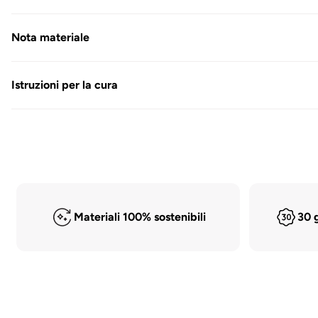
Modal
Mo
Nota materiale
Istruzioni per la cura
Materiali 100% sostenibili
30 g