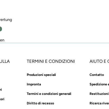
wertung
n
den
ULLA
TERMINI E CONDIZIONI
AIUTO E
Produzioni speciali
Contatto
Impronta
Spedizione 
ri
Termini e condizioni generali
Restituzioni
ori
Diritto di recesso
Ricerca rive
i