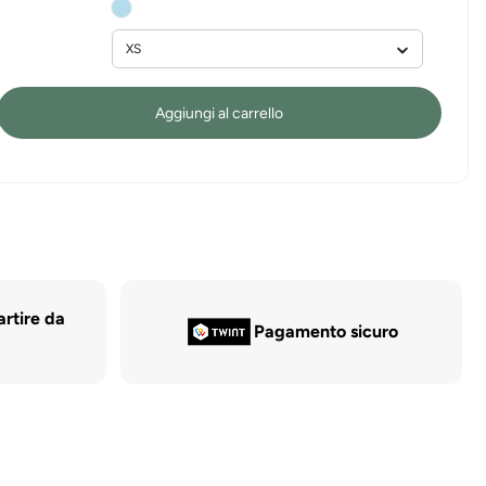
non
o
disponibile
non
disponibile
Aggiungi al carrello
artire da
Pagamento sicuro