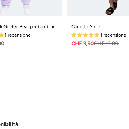
ali Geelee Bear per bambini
Canotta Arnie
1 recensione
1 recensione
00
CHF 9,90
CHF 19.00
Prez
Prez
norm
di
vend
nibilità