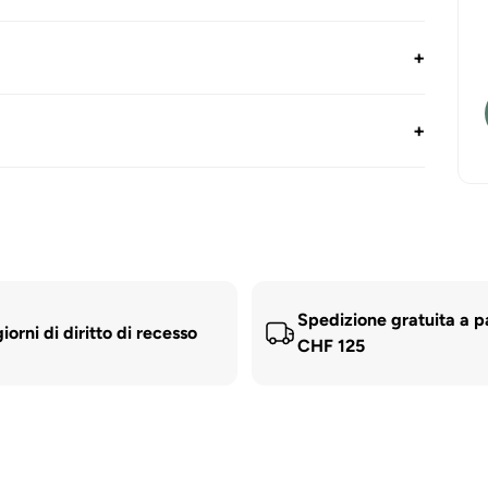
dal
+
+
Spedizione gratuita a p
iorni di diritto di recesso
CHF 125