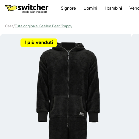
Direttamente
Signore
Uomini
I bambini
Vend
al contenuto
Casa
/
Tuta originale Geelee Bear "Puppy
Vai alle
informazioni
I più venduti
sul prodotto