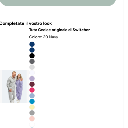
Completate il vostro look
Tuta Geelee originale di Switcher
Colore:
20 Navy
Variante
esaurita
Variante
o
esaurita