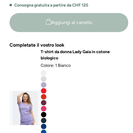
V
Consegna gratuita a partire da CHF 125
Giorgia
Aggiungi al carrello
Completate il vostro look
T-shirt da donna Lady Gaia in cotone
biologico
Colore:
1 Bianco