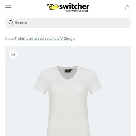
Cestino
Direttamente
della
al contenuto
spesa
Casa
/
T-shirt stretch con scollo a V Giorgia
Vai alle
informazioni
sul prodotto