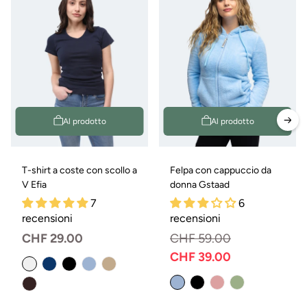
Al prodotto
Al prodotto
T-shirt a coste con scollo a
Felpa con cappuccio da
V Efia
donna Gstaad
7
6
recensioni
recensioni
Prezzo
CHF 29.00
CHF 59.00
normale
CHF 39.00
Prezzo
Prezzo
normale
di
vendita