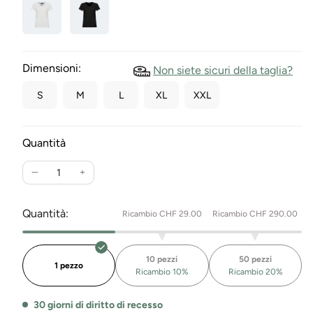
Dimensioni:
Non siete sicuri della taglia?
S
M
L
XL
XXL
Quantità
Ridurre
Aumenta
la
la
quantità
quantità
Quantità:
Ricambio CHF 29.00
Ricambio CHF 290.00
per
per
Maglietta
la
stretch
T-
10 pezzi
50 pezzi
collo
Shirt
1 pezzo
Ricambio 10%
Ricambio 20%
a
Stretch
V
Collo
30 giorni di diritto di recesso
Giorgia
a