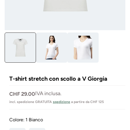
Aprire
Apr
il
il
media
me
1
3
in
in
Modal
mo
mo
T-shirt stretch con scollo a V Giorgia
Prezzo
IVA inclusa.
CHF 29.00
normale
incl. spedizione GRATUITA
spedizione
a partire da CHF 125
Colore:
1 Bianco