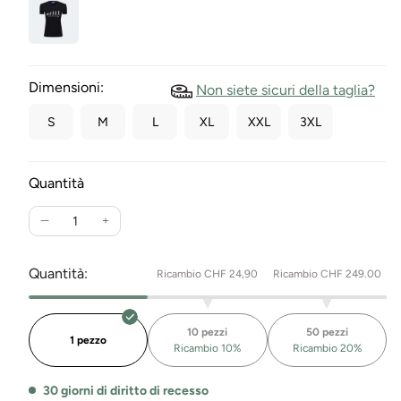
Dimensioni:
Non siete sicuri della taglia?
S
M
L
XL
XXL
3XL
Quantità
Ridurre
Aumenta
la
la
quantità
quantità
Quantità:
Ricambio CHF 24,90
Ricambio CHF 249.00
per
per
Swiss
la
Life
T-
10 pezzi
50 pezzi
Evolution
Shirt
1 pezzo
Ricambio 10%
Ricambio 20%
T-
Swiss
Shirt
Life
30 giorni di diritto di recesso
Ladies
Evolution