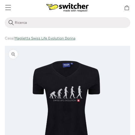
Cestino
Direttamente
della
al contenuto
spesa
Casa
/
Maglietta Swiss Life Evolution Donna
Vai alle
informazioni
sul prodotto