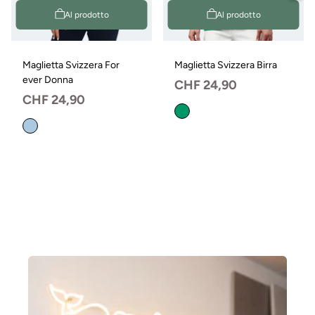
Al prodotto
Al prodotto
Maglietta Svizzera For
Maglietta Svizzera Birra
ever Donna
Prezzo
CHF 24,90
Prezzo
CHF 24,90
normale
normale