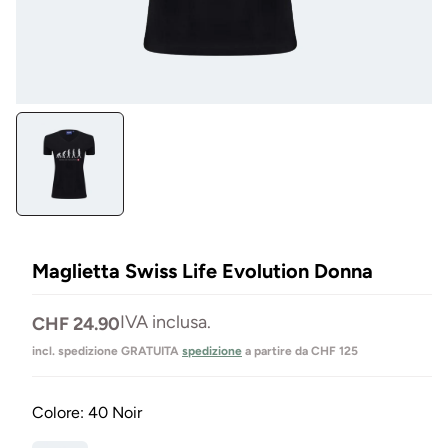
Aprire
il
media
1
in
Modal
Maglietta Swiss Life Evolution Donna
Prezzo
IVA inclusa.
CHF 24.90
normale
incl. spedizione GRATUITA
spedizione
a partire da CHF 125
Colore:
40 Noir