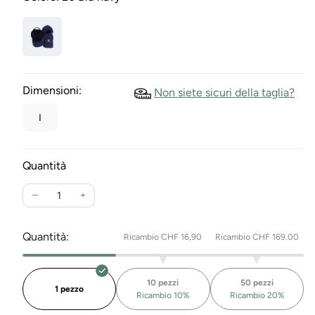
Dimensioni:
Non siete sicuri della taglia?
I
Quantità
Ridurre
Aumentare
la
la
quantità
quantità
Quantità:
Ricambio CHF 16,90
Ricambio CHF 169.00
per
per
Swiss
Swiss
Since
Since
10 pezzi
50 pezzi
1291
1291
1 pezzo
Ricambio 10%
Ricambio 20%
Cap
Cap