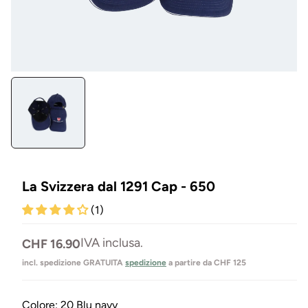
Aprire
il
media
1
in
Modal
La Svizzera dal 1291 Cap - 650
(1)
Prezzo
IVA inclusa.
CHF 16.90
normale
incl. spedizione GRATUITA
spedizione
a partire da CHF 125
Colore:
20 Blu navy