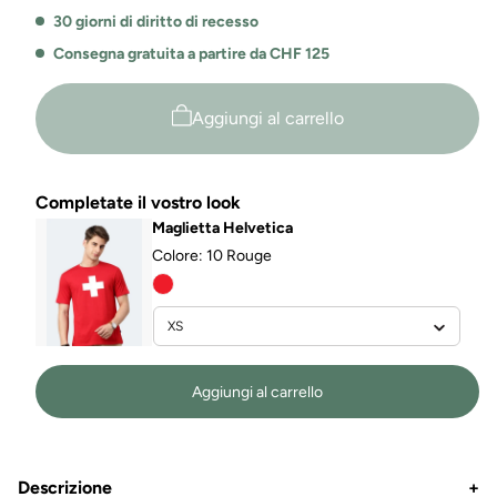
-
-
30 giorni di diritto di recesso
650
650
Consegna gratuita a partire da CHF 125
Aggiungi al carrello
Completate il vostro look
Maglietta Helvetica
Colore:
10 Rouge
Aggiungi al carrello
Descrizione
+