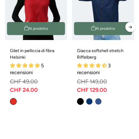
Al prodotto
Al prodotto
Gilet in pelliccia di fibra
Giacca softshell stretch
Helsinki
Riffelberg
5
3
recensioni
recensioni
CHF 49.00
CHF 149,00
CHF 24.00
CHF 129.00
Prezzo
Prezzo
Prezzo
Prezzo
normale
di
normale
di
vendita
vendita