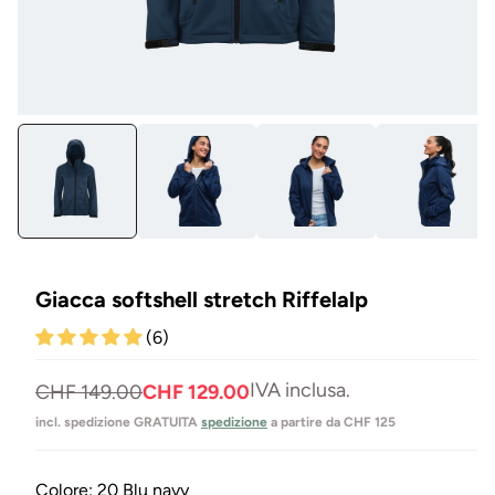
Aprire
Apr
il
il
media
me
1
8
in
in
Modal
Mo
Giacca softshell stretch Riffelalp
(6)
IVA inclusa.
Prezzo
Prezzo
CHF 149.00
CHF 129.00
normale
di
incl. spedizione GRATUITA
spedizione
a partire da CHF 125
vendita
Colore:
20 Blu navy