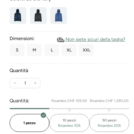
Dimensioni:
Non siete sicuri della taglia?
S
M
L
XL
XXL
Quantità
Ridurre
Aumenta
la
la
quantità
quantità
Quantità:
Ricambio CHF 129.00
Ricambio CHF 1.290,00
per
per
Giacca
Giacca
Softshell
Softshell
10 pezzi
50 pezzi
Stretch
Stretch
1 pezzo
Ricambio 10%
Ricambio 20%
Riffelalp
Riffelalp