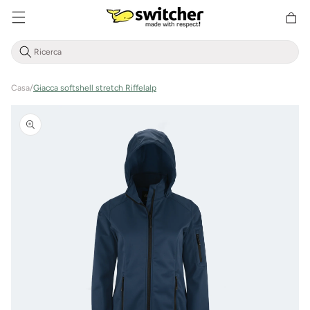
Cestino
Direttamente
della
al contenuto
spesa
Casa
/
Giacca softshell stretch Riffelalp
Vai alle
informazioni
sul prodotto