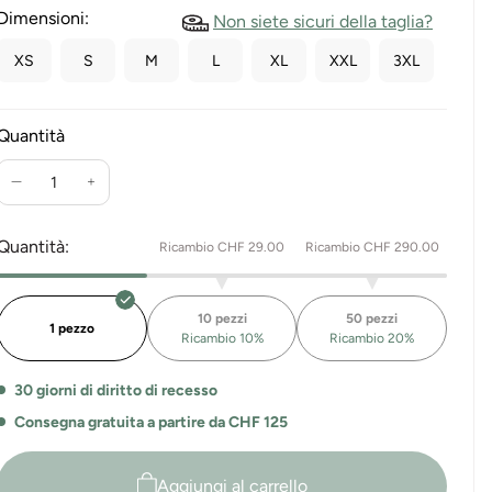
Dimensioni:
Non siete sicuri della taglia?
XS
S
M
L
XL
XXL
3XL
Quantità
Riduci
Aumenta
la
la
quantità
quantità
Quantità:
Ricambio CHF 29.00
Ricambio CHF 290.00
per
per
la
la
maglietta
maglietta
10 pezzi
50 pezzi
da
da
1 pezzo
Ricambio 10%
Ricambio 20%
donna
donna
Lady
Lady
30 giorni di diritto di recesso
Lola
Lola
con
con
Consegna gratuita a partire da CHF 125
maniche
maniche
ad
corte
Aggiungi al carrello
aletta