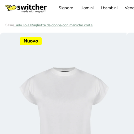
Direttamente
Signore
Uomini
I bambini
Vend
al contenuto
Casa
/
Lady Lola Maglietta da donna con maniche corte
Vai alle
informazioni
Nuovo
sul prodotto