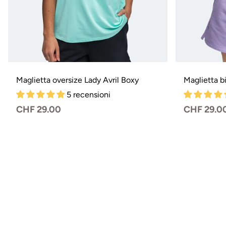
Maglietta oversize Lady Avril Boxy
Maglietta b
5 recensioni
Prezzo
CHF 29.00
Prezzo
CHF 29.0
normale
normale