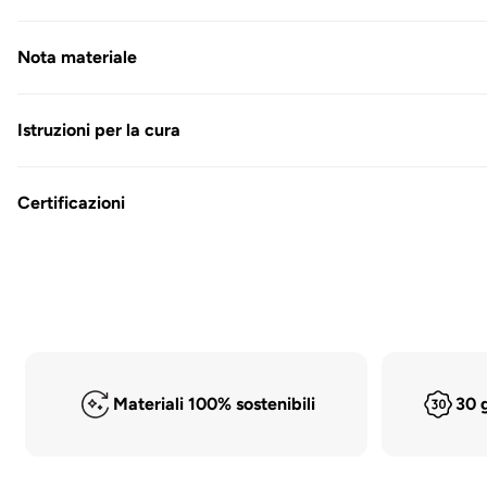
modalità
modale
Nota materiale
Istruzioni per la cura
Certificazioni
Materiali 100% sostenibili
30 g