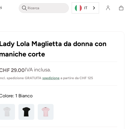
Cestino
i
Accesso/Registrazione
della
IT
spesa
Lady Lola Maglietta da donna con
maniche corte
Prezzo
IVA inclusa.
CHF 29.00
normale
incl. spedizione GRATUITA
spedizione
a partire da CHF 125
Colore:
1 Bianco