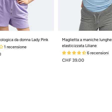
iologica da donna Lady Pink
Maglietta a maniche lunghe
elasticizzata Liliane
1 recensione
6 recensioni
0
Prezzo
CHF 39.00
normale
Variante
Va
esaurita
es
o
o
non
n
disponibil
di