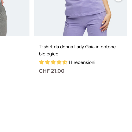
T-shirt da donna Lady Gaia in cotone
biologico
11 recensioni
Prezzo
CHF 21.00
normale
riante
aurita
on
e
sponibile