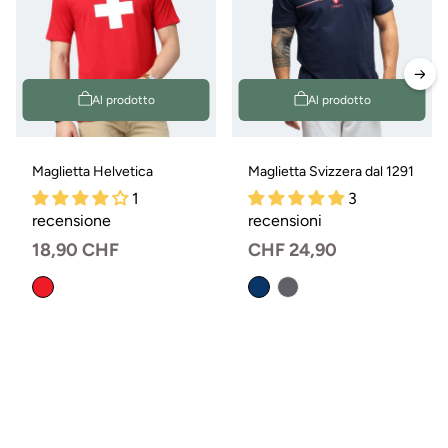
Al prodotto
Al prodotto
Maglietta Helvetica
Maglietta Svizzera dal 1291
1
3
recensione
recensioni
Prezzo
18,90 CHF
Prezzo
CHF 24,90
normale
normale