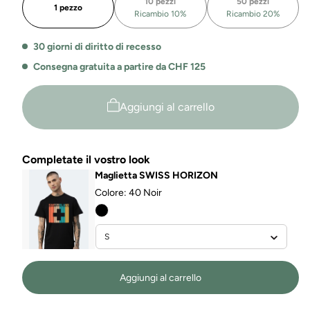
10 pezzi
50 pezzi
SUISSE
SUISSE
1 pezzo
Ricambio 10%
Ricambio 20%
30 giorni di diritto di recesso
Consegna gratuita a partire da CHF 125
Aggiungi al carrello
Completate il vostro look
Maglietta SWISS HORIZON
Colore:
40 Noir
Aggiungi al carrello