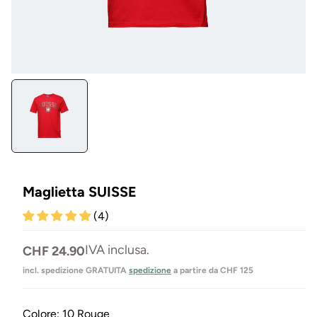
Aprire
il
media
1
in
Modal
Maglietta SUISSE
(4)
Prezzo
IVA inclusa.
CHF 24.90
normale
incl. spedizione GRATUITA
spedizione
a partire da CHF 125
Colore:
10 Rouge