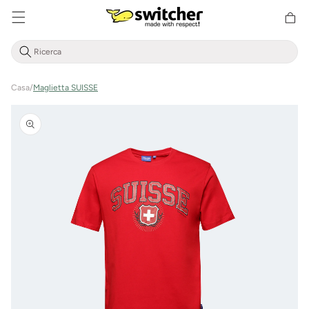
Cestino
Direttamente
della
al contenuto
spesa
Casa
/
Maglietta SUISSE
Vai alle
informazioni
sul prodotto