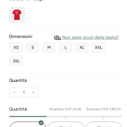
Dimensioni:
Non siete sicuri della taglia?
XS
S
M
L
XL
XXL
3XL
Quantità
Ridurre
Aumentare
la
la
quantità
quantità
Quantità:
Ricambio CHF 24,90
Ricambio CHF 249.00
per
per
T-
T-
Shirt
Shirt