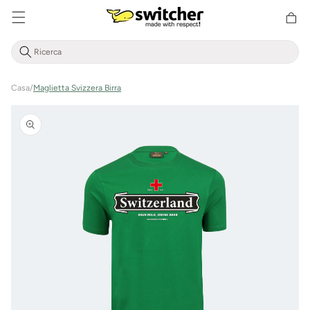
Cestino
Direttamente
della
al contenuto
spesa
Casa
/
Maglietta Svizzera Birra
Vai alle
informazioni
sul prodotto