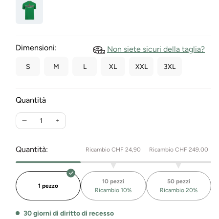
Dimensioni:
Non siete sicuri della taglia?
S
M
L
XL
XXL
3XL
Quantità
Ridurre
Aumentare
la
la
quantità
quantità
Quantità:
Ricambio CHF 24,90
Ricambio CHF 249.00
per
per
T-
T-
Shirt
Shirt
10 pezzi
50 pezzi
Svizzera
Svizzera
1 pezzo
Ricambio 10%
Ricambio 20%
Birra
Birra
30 giorni di diritto di recesso