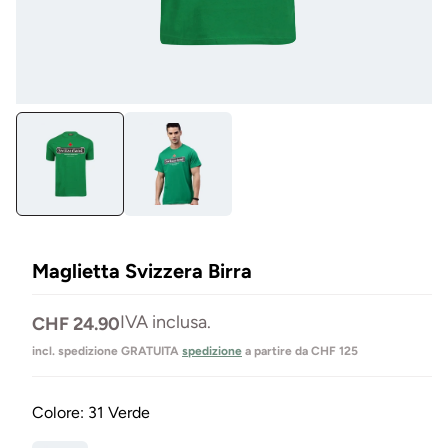
Aprire
Apr
il
il
media
me
1
2
in
in
Modal
mo
mo
Maglietta Svizzera Birra
Prezzo
IVA inclusa.
CHF 24.90
normale
incl. spedizione GRATUITA
spedizione
a partire da CHF 125
Colore:
31 Verde