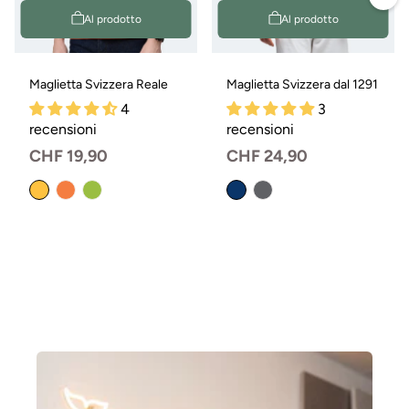
Al prodotto
Al prodotto
Maglietta Svizzera Reale
Maglietta Svizzera dal 1291
4
3
recensioni
recensioni
Prezzo
CHF 19,90
Prezzo
CHF 24,90
normale
normale