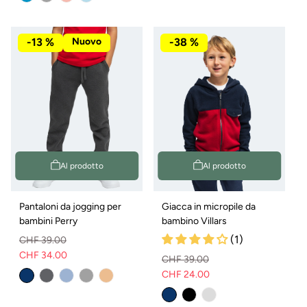
n
-13 %
Nuovo
-38 %
t
e
Al prodotto
Al prodotto
Pantaloni da jogging per
Giacca in micropile da
bambini Perry
bambino Villars
(1)
CHF 39.00
CHF 34.00
Prezzo
Prezzo
CHF 39.00
CHF 24.00
normale
di
Prezzo
Prezzo
vendita
normale
di