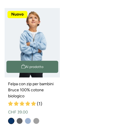
vendita
Nuovo
Al prodotto
Felpa con zip per bambini
Bruce 100% cotone
biologico
(1)
Prezzo
CHF 39.00
normale