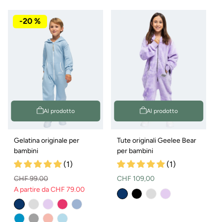
i
-20 %
a
:
A
c
Al prodotto
Al prodotto
c
o
Gelatina originale per
Tute originali Geelee Bear
bambini
per bambini
g
(1)
(1)
l
Prezzo
CHF 99.00
CHF 109,00
A partire da CHF 79.00
normale
Prezzo
Prezzo
i
normale
di
vendita
e