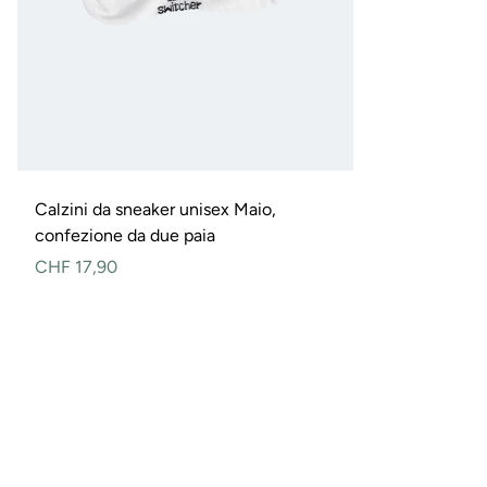
Calzini da sneaker unisex Maio,
confezione da due paia
Prezzo
CHF 17,90
normale