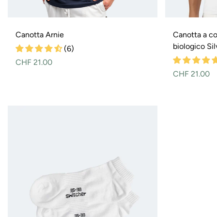
r
m
Canotta Arnie
Canotta a c
biologico Sil
(6)
e
Prezzo
CHF 21.00
normale
Prezzo
CHF 21.00
c
normale
a
l
d
o