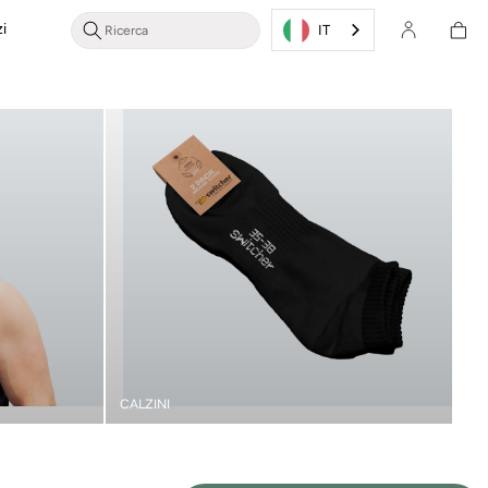
Cestino
i
Accesso/Registrazione
della
IT
spesa
CALZINI