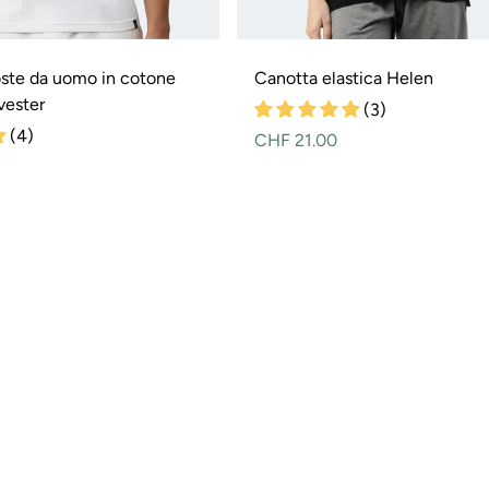
oste da uomo in cotone
Canotta elastica Helen
vester
(3)
(4)
Prezzo
CHF 21.00
normale