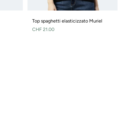
Top spaghetti elasticizzato Muriel
Prezzo
CHF 21.00
normale