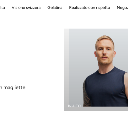
ita
Visione svizzera
Gelatina
Realizzato con rispetto
Negoz
on magliette
IN ALTO