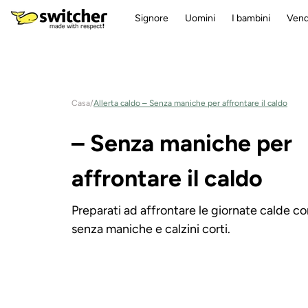
Direttamente
Signore
Uomini
I bambini
Vend
al contenuto
Casa
/
Allerta caldo – Senza maniche per affrontare il caldo
C
– Senza maniche per
a
affrontare il caldo
t
Preparati ad affrontare le giornate calde c
senza maniche e calzini corti.
e
g