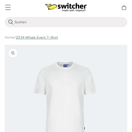
Direkt
zum
Warenkor
Inhalt
Home
/
2034 Whale Event T-Shirt
Zu
Produktinformationen
springen