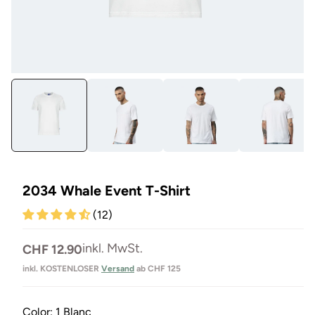
Medien
Me
1
3
in
in
Modal
Mo
öffnen
öf
2034 Whale Event T-Shirt
(12)
Normaler
inkl. MwSt.
CHF 12.90
Preis
inkl. KOSTENLOSER
Versand
ab CHF 125
Color:
1 Blanc