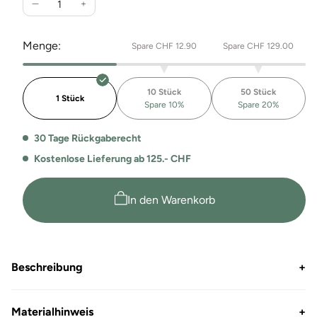
Verringere
Erhöhe
die
die
Menge
Menge
Menge:
Spare CHF 12.90
Spare CHF 129.00
für
für
2034
2034
Whale
Whale
10 Stück
50 Stück
Event
Event
1 Stück
Spare 10%
Spare 20%
T-
T-
Shirt
Shirt
30 Tage Rückgaberecht
Kostenlose Lieferung ab 125.- CHF
In den Warenkorb
Beschreibung
+
Materialhinweis
+