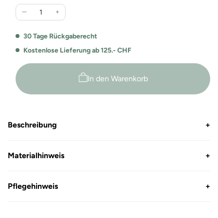
Verringere
Erhöhe
die
die
Menge
Menge
30 Tage Rückgaberecht
für
für
Kostenlose Lieferung ab 125.- CHF
Premium
Premium
Piqué
Piqué
Poloshirt
Poloshirt
In den Warenkorb
Bio
Bio
John
John
Beschreibung
+
Materialhinweis
+
Pflegehinweis
+