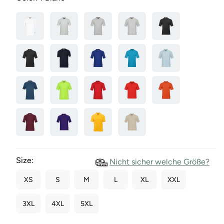
Size:
Nicht sicher welche Größe?
XS
S
M
L
XL
XXL
3XL
4XL
5XL