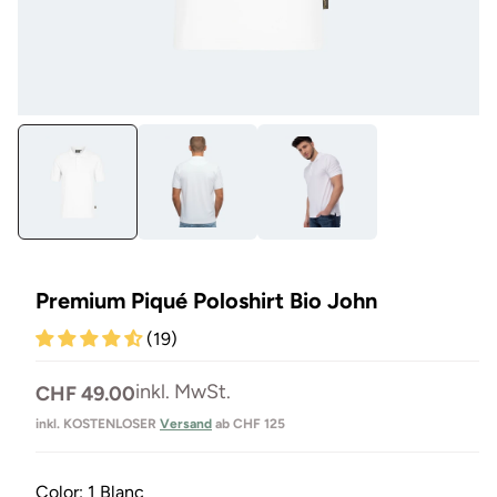
Medien
Me
1
44
in
in
Modal
Mo
öffnen
öf
Premium Piqué Poloshirt Bio John
(19)
Normaler
inkl. MwSt.
CHF 49.00
Preis
inkl. KOSTENLOSER
Versand
ab CHF 125
Color:
1 Blanc