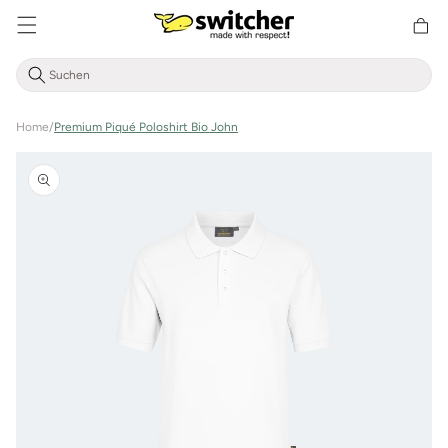
Direkt
zum
Warenkor
Inhalt
Home
/
Premium Piqué Poloshirt Bio John
Zu
Produktinformationen
springen