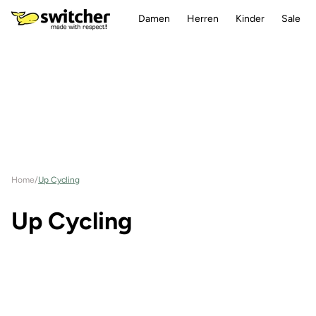
Direkt
zum
Damen
Herren
Kinder
Sale
Inhalt
Home
/
Up Cycling
K
Up Cycling
a
t