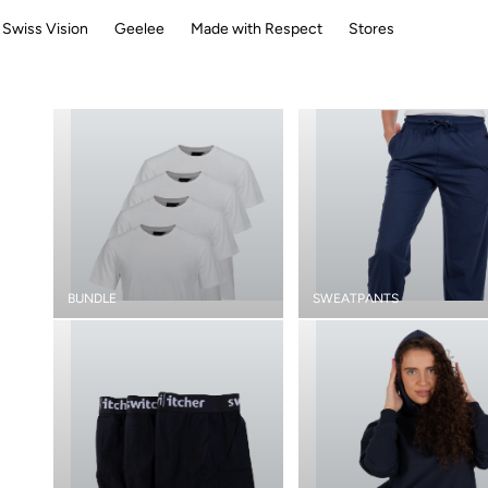
Swiss Vision
Geelee
Made with Respect
Stores
BUNDLE
SWEATPANTS