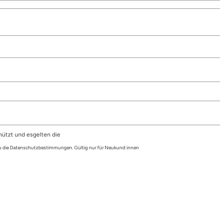
hützt und esgelten die
du die Datenschutzbestimmungen. Gültig nur für Neukund:innen