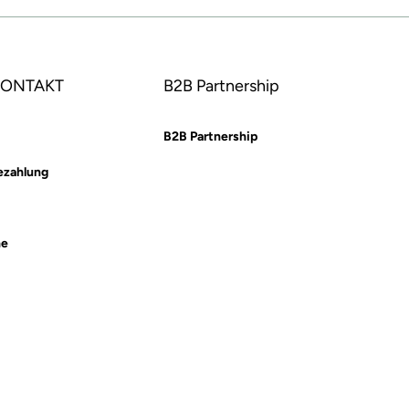
 KONTAKT
B2B Partnership
B2B Partnership
ezahlung
he