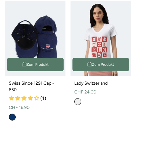
Zum Produkt
Zum Produkt
Swiss Since 1291 Cap -
Lady Switzerland
650
Normaler
CHF 24.00
(1)
Preis
Normaler
CHF 16.90
Preis