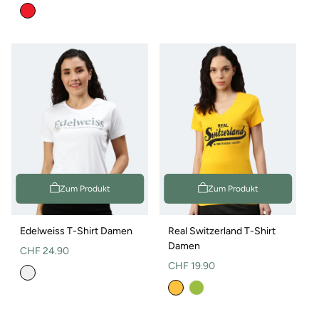
Preis
Zum Produkt
Zum Produkt
Edelweiss T-Shirt Damen
Real Switzerland T-Shirt
Damen
Normaler
CHF 24.90
Normaler
CHF 19.90
Preis
Preis