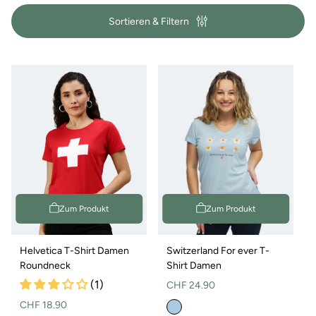
i
Sortieren & Filtern
e
:
Zum Produkt
Zum Produkt
Helvetica T-Shirt Damen
Switzerland For ever T-
Roundneck
Shirt Damen
(1)
Normaler
CHF 24.90
Preis
Normaler
CHF 18.90