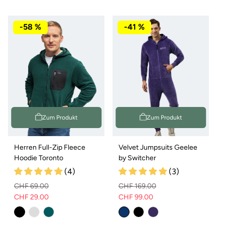
oder
oder
oder
oder
nicht
nicht
nicht
nicht
verfügbar
verfügbar
verfügbar
verfügbar
-58 %
-41 %
Zum Produkt
Zum Produkt
Herren Full-Zip Fleece
Velvet Jumpsuits Geelee
Hoodie Toronto
by Switcher
(4)
(3)
CHF 69.00
CHF 169.00
CHF 29.00
CHF 99.00
Normaler
Verkaufspreis
Normaler
Verkaufspreis
Preis
Preis