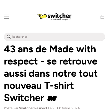
Aller
directement
au contenu
Panier
d'achat
43 ans de Made with
respect - se retrouve
aussi dans notre tout
nouveau T-shirt
Switcher 🐋
Posté Par
Switcher Respect
Le 23 Octobre, 2024