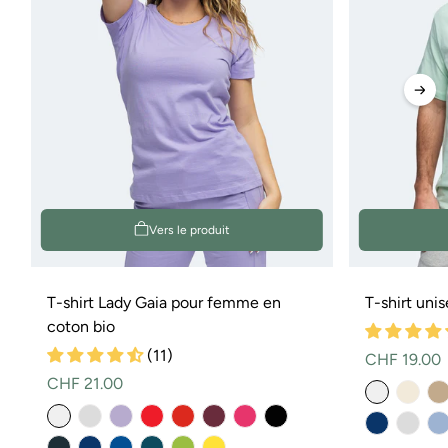
Vers le produit
T-shirt Lady Gaia pour femme en
T-shirt uni
coton bio
(11)
Prix
CHF 19.00
Prix
CHF 21.00
normal
normal