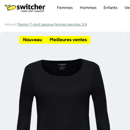
Aller
directement
Femmes
Hommes
Enfants
Ve
au contenu
Accueil
/
Yasmin T-shirt basique femme manches 3/4
Aller à
l'information
Nouveau
Meilleures ventes
sur le
produit