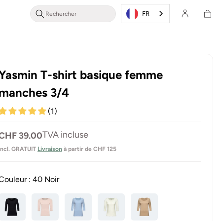
Se
Panier
connecter
FR
d'achat
/ s'inscrire
Yasmin T-shirt basique femme
manches 3/4
(1)
Prix
TVA incluse
CHF 39.00
normal
incl. GRATUIT
Livraison
à partir de CHF 125
Couleur :
40 Noir