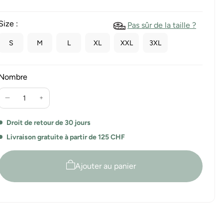
Size :
Pas sûr de la taille ?
S
M
L
XL
XXL
3XL
Nombre
Réduire
Augmente
la
la
quantité
quantité
Droit de retour de 30 jours
pour
pour
Livraison gratuite à partir de 125 CHF
Yasmin
Yasmin
T-
T-
shirt
shirt
Ajouter au panier
basique
basique
femme
femme
manches
manches
3/4
3/4