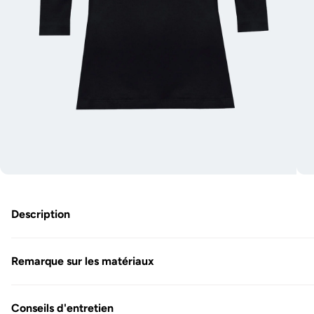
O
Ouvrir
l
le
m
média
3
1
Description
e
en
m
modal
Remarque sur les matériaux
Conseils d'entretien