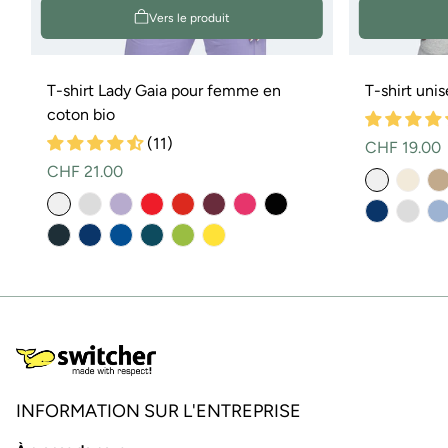
Vers le produit
T-shirt Lady Gaia pour femme en
T-shirt uni
coton bio
(11)
Prix
CHF 19.00
Prix
CHF 21.00
normal
normal
INFORMATION SUR L'ENTREPRISE