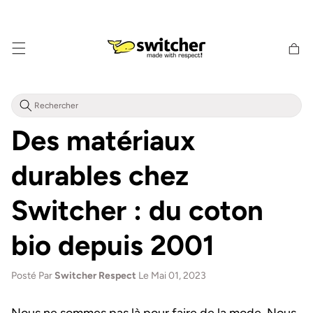
Aller
directement
au contenu
Panier
d'achat
Des matériaux
durables chez
Switcher : du coton
bio depuis 2001
Posté Par
Switcher Respect
Le Mai 01, 2023