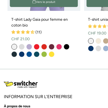
Vers le produit
T-shirt Lady Gaia pour femme en
T-shirt uni
coton bio
(11)
Prix
CHF 19.00
Prix
CHF 21.00
normal
normal
INFORMATION SUR L'ENTREPRISE
À propos de nous