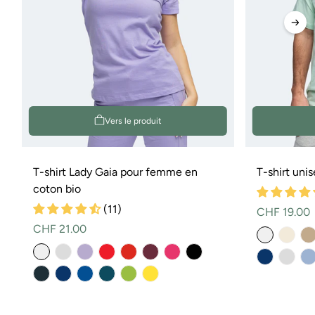
Vers le produit
T-shirt Lady Gaia pour femme en
T-shirt uni
coton bio
(11)
Prix
CHF 19.00
Prix
CHF 21.00
normal
normal