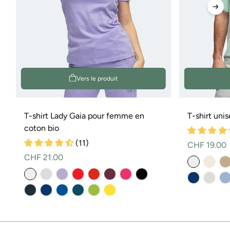
Vers le produit
T-shirt Lady Gaia pour femme en
T-shirt uni
coton bio
(11)
Prix
CHF 19.00
Prix
CHF 21.00
normal
normal