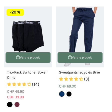
i
-20 %
e
:
Vers le produit
Vers le produit
Trio-Pack Switcher Boxer
Sweatpants recyclés Billie
Chris
(3)
(14)
Prix
CHF 69.00
CHF 49.90
normal
CHF 39.90
Prix
Prix
normal
de
vente