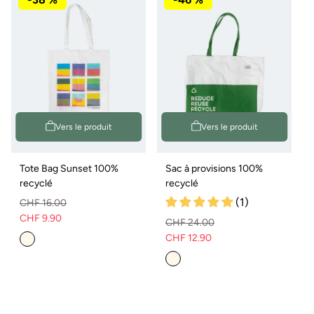
Vers le produit
Vers le produit
Tote Bag Sunset 100%
Sac à provisions 100%
recyclé
recyclé
(1)
CHF 16.00
CHF 9.90
Prix
Prix
CHF 24.00
CHF 12.90
normal
de
Prix
Prix
vente
normal
de
vente