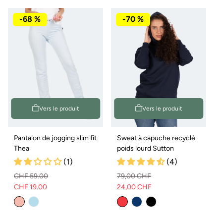
-68 %
-70 %
Vers le produit
Vers le produit
Pantalon de jogging slim fit
Sweat à capuche recyclé
Thea
poids lourd Sutton
(1)
(4)
CHF 59.00
79,00 CHF
CHF 19.00
24,00 CHF
Prix
Prix
Prix
Prix
normal
de
normal
de
vente
vente