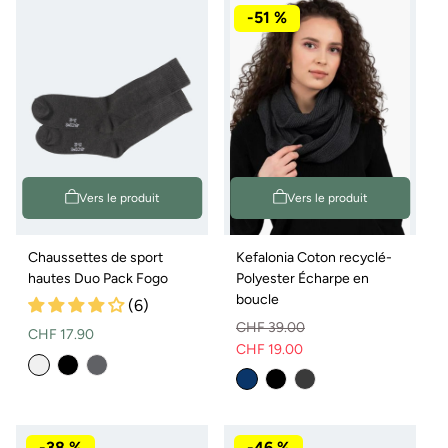
disponible
-51 %
Vers le produit
Vers le produit
Chaussettes de sport
Kefalonia Coton recyclé-
hautes Duo Pack Fogo
Polyester Écharpe en
boucle
(6)
CHF 39.00
Prix
CHF 17.90
CHF 19.00
Prix
Prix
normal
normal
de
vente
-38 %
-46 %