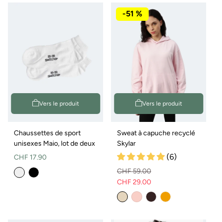
-51 %
Vers le produit
Vers le produit
Chaussettes de sport
Sweat à capuche recyclé
unisexes Maio, lot de deux
Skylar
Prix
(6)
CHF 17.90
normal
CHF 59.00
CHF 29.00
Prix
Prix
Variante
normal
de
épuisée
vente
ou
non