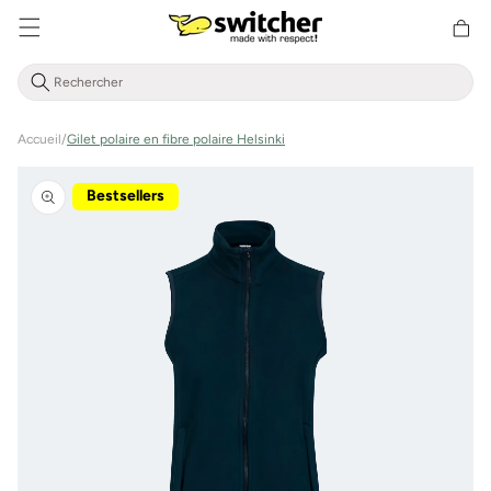
Aller
Panier
directement
d'achat
au contenu
Accueil
/
Gilet polaire en fibre polaire Helsinki
Aller à
l'information
Bestsellers
sur le
produit