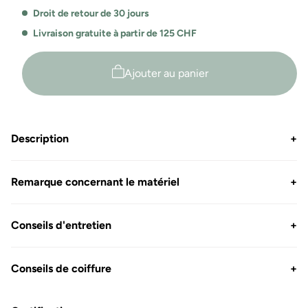
fibre
fibre
Droit de retour de 30 jours
polaire
polaire
Helsinki
Helsinki
Livraison gratuite à partir de 125 CHF
Ajouter au panier
Description
+
Remarque concernant le matériel
+
Conseils d'entretien
+
Conseils de coiffure
+