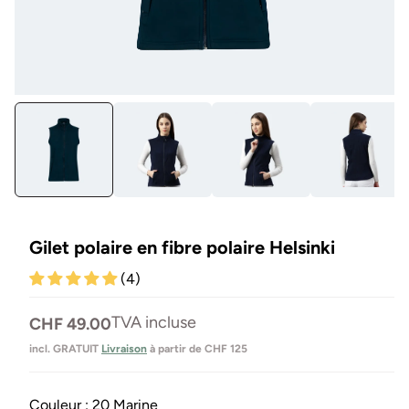
Ouvrir
Ou
le
le
média
mé
1
2
en
en
modal
mo
Gilet polaire en fibre polaire Helsinki
(4)
Prix
TVA incluse
CHF 49.00
normal
incl. GRATUIT
Livraison
à partir de CHF 125
Couleur :
20 Marine