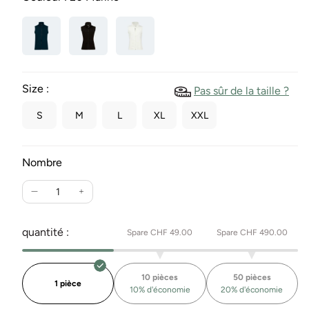
Size :
Pas sûr de la taille ?
S
M
L
XL
XXL
Nombre
Réduire
Augmente
la
la
quantité
quantité
quantité :
Spare CHF 49.00
Spare CHF 490.00
pour
pour
le
le
gilet
gilet
10 pièces
50 pièces
polaire
polaire
1 pièce
10% d'économie
20% d'économie
en
en