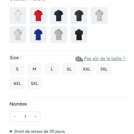
Size :
Pas sûr de la taille ?
S
M
L
XL
XXL
3XL
4XL
5XL
Nombre
Réduire
Augmente
la
la
quantité
quantité
Droit de retour de 30 jours