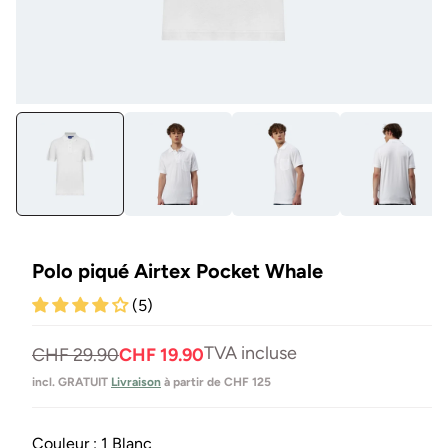
Ouvrir
Ou
le
les
média
mé
1
9
en
en
modal
mo
Polo piqué Airtex Pocket Whale
(5)
TVA incluse
Prix
Prix
CHF 29.90
CHF 19.90
normal
de
incl. GRATUIT
Livraison
à partir de CHF 125
vente
Couleur :
1 Blanc