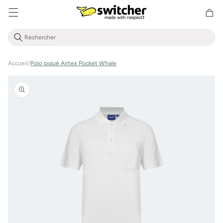
Aller
Panier
directement
d'achat
au contenu
Accueil
/
Polo piqué Airtex Pocket Whale
Aller à
l'information
sur le
produit