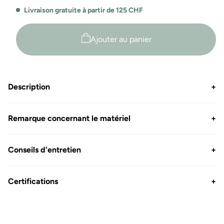
pour
pour
Livraison gratuite à partir de 125 CHF
Airtex
Airtex
Piqué
Piqué
Pocket
Pocket
Ajouter au panier
Polo
Polo
Whale
Whale
Description
+
Remarque concernant le matériel
+
Conseils d'entretien
+
Certifications
+