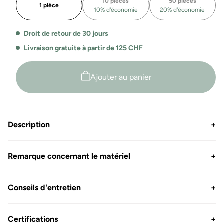
10 pièces
50 pièces
Stockholm
Stockholm
1 pièce
10% d'économie
20% d'économie
Droit de retour de 30 jours
Livraison gratuite à partir de 125 CHF
Ajouter au panier
Description
+
Remarque concernant le matériel
+
Conseils d'entretien
+
Certifications
+