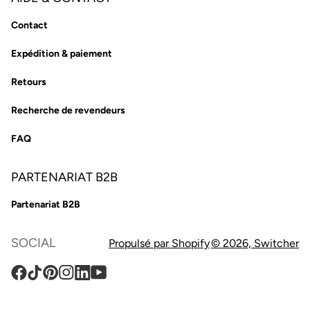
Contact
Expédition & paiement
Retours
Recherche de revendeurs
FAQ
PARTENARIAT B2B
Partenariat B2B
SOCIAL
Propulsé par Shopify
© 2026,
Switcher
Facebook
TikTok
Pinterest
Instagram
Translation
YouTube
missing
: