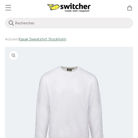
Aller
Panier
directement
d'achat
au contenu
Accueil
/
Kasak Sweatshirt Stockholm
Aller à
l'information
sur le
produit