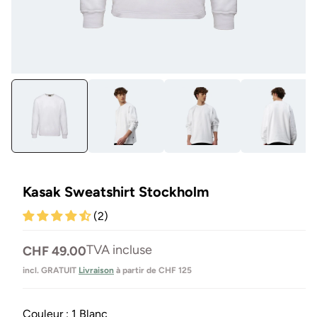
Ouvrir
Ou
le
les
média
mé
1
3
en
en
modal
mo
Kasak Sweatshirt Stockholm
(2)
Prix
TVA incluse
CHF 49.00
normal
incl. GRATUIT
Livraison
à partir de CHF 125
Couleur :
1 Blanc