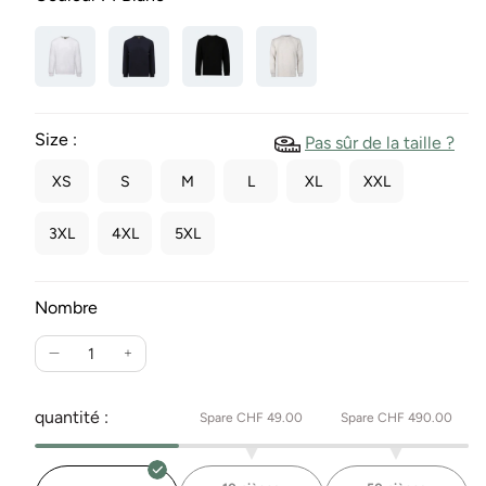
Size :
Pas sûr de la taille ?
XS
S
M
L
XL
XXL
3XL
4XL
5XL
Nombre
Réduire
Augmente
la
la
quantité
quantité
quantité :
Spare CHF 49.00
Spare CHF 490.00
pour
pour
Kasak
Kasak
Sweatshirt
Sweatshirt