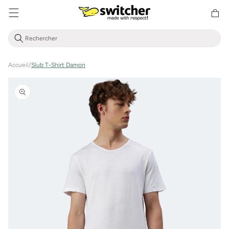
Aller
Panier
directement
d'achat
au contenu
Accueil
/
Slub T-Shirt Damon
Aller à
l'information
sur le
produit