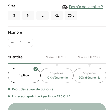
Size :
Pas sûr de la taille ?
S
M
L
XL
XXL
Nombre
Réduire
Augmente
la
la
quantité
quantité
quantité :
Spare CHF 9.90
Spare CHF 99.00
pour
pour
Slub
Slub
T-
T-
10 pièces
50 pièces
Shirt
Shirt
1 pièce
10% d'économie
20% d'économie
Damon
Damon
Droit de retour de 30 jours
Livraison gratuite à partir de 125 CHF