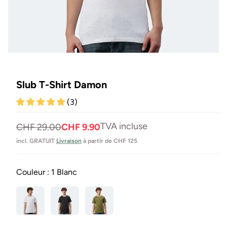
Ouvrir
le
média
1
Slub T-Shirt Damon
en
modal
(3)
TVA incluse
Prix
Prix
CHF 29.00
CHF 9.90
normal
de
incl. GRATUIT
Livraison
à partir de CHF 125
vente
Couleur :
1 Blanc