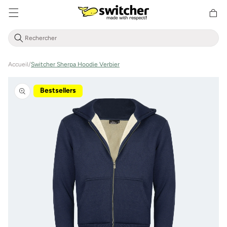
Aller
Panier
directement
d'achat
au contenu
Accueil
/
Switcher Sherpa Hoodie Verbier
Aller à
l'information
Bestsellers
sur le
produit