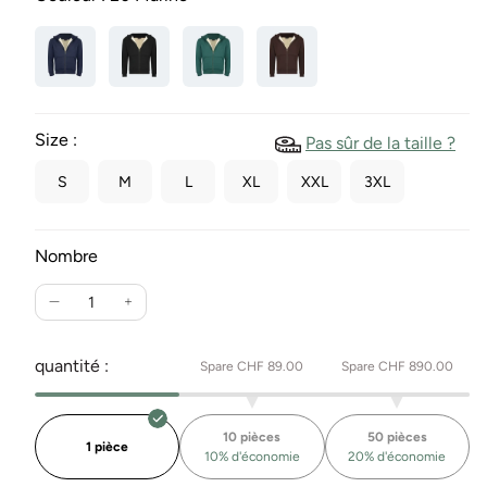
Size :
Pas sûr de la taille ?
S
M
L
XL
XXL
3XL
Nombre
Réduire
Augmente
la
la
quantité
quantité
quantité :
Spare CHF 89.00
Spare CHF 890.00
pour
pour
Switcher
Switcher
Sherpa
Sherpa
10 pièces
50 pièces
Hoodie
Hoodie
1 pièce
10% d'économie
20% d'économie
Verbier
Verbier