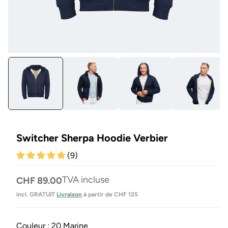
Ouvrir
Ou
le
le
média
mé
1
2
en
en
modal
mo
Switcher Sherpa Hoodie Verbier
(9)
Prix
TVA incluse
CHF 89.00
normal
incl. GRATUIT
Livraison
à partir de CHF 125
Couleur :
20 Marine