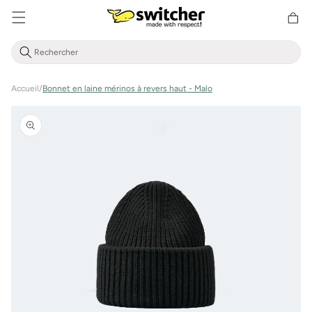
Aller
Panier
directement
d'achat
au contenu
Accueil
/
Bonnet en laine mérinos à revers haut - Malo
Aller à
l'information
sur le
produit