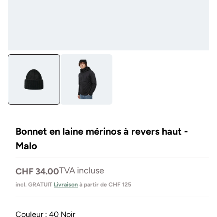
Ouvrir
Ou
le
les
média
mé
1
4
en
en
modal
mo
Bonnet en laine mérinos à revers haut -
Malo
Prix
TVA incluse
CHF 34.00
normal
incl. GRATUIT
Livraison
à partir de CHF 125
Couleur :
40 Noir