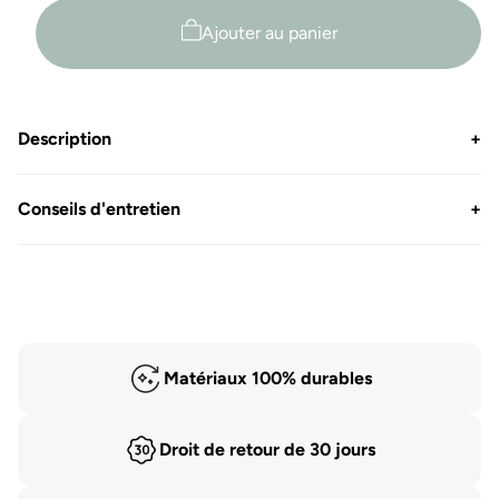
en
en
laine
laine
Ajouter au panier
mérinos
mérinos
à
à
revers
revers
haut
haut
Description
+
-
-
Malo
Malo
Conseils d'entretien
+
Matériaux 100% durables
Droit de retour de 30 jours