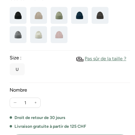
Size :
Pas sûr de la taille ?
U
Nombre
Réduire
Augmente
la
la
quantité
quantité
Droit de retour de 30 jours
pour
pour
Livraison gratuite à partir de 125 CHF
Bonnet
Bonnet