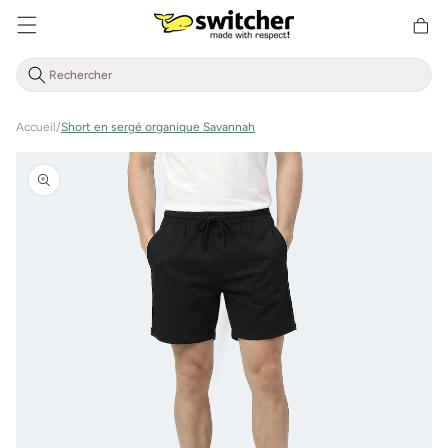
Aller
Panier
directement
d'achat
au contenu
Accueil
/
Short en sergé organique Savannah
Aller à
l'information
sur le
produit