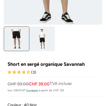
Ouvrir
Ou
le
les
média
mé
1
5
en
en
modal
mo
Short en sergé organique Savannah
(3)
TVA incluse
Prix
Prix
CHF 59.00
CHF 39.00
normal
de
incl. GRATUIT
Livraison
à partir de CHF 125
vente
Couleur :
40 Noir