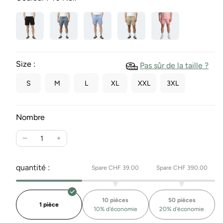
Size :
Pas sûr de la taille ?
S
M
L
XL
XXL
3XL
Nombre
Réduire
Augmente
la
la
quantité
quantité
quantité :
Spare CHF 39.00
Spare CHF 390.00
pour
pour
Organic
Organic
Twill
Twill
10 pièces
50 pièces
Shorts
Shorts
1 pièce
10% d'économie
20% d'économie
Savannah
Savannah