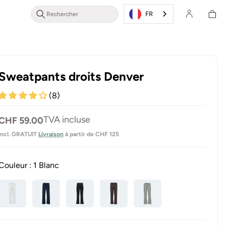
Se
Panier
connecter
FR
d'achat
/ s'inscrire
Sweatpants droits Denver
(8)
Prix
TVA incluse
CHF 59.00
normal
incl. GRATUIT
Livraison
à partir de CHF 125
Couleur :
1 Blanc