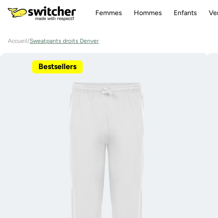
Aller
directement
Femmes
Hommes
Enfants
Ve
au contenu
Accueil
/
Sweatpants droits Denver
Aller à
l'information
Bestsellers
sur le
produit