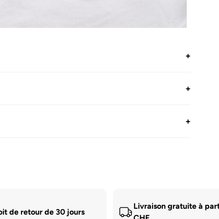
rir
dias
+
dal
+
+
Livraison gratuite à par
oit de retour de 30 jours
CHF