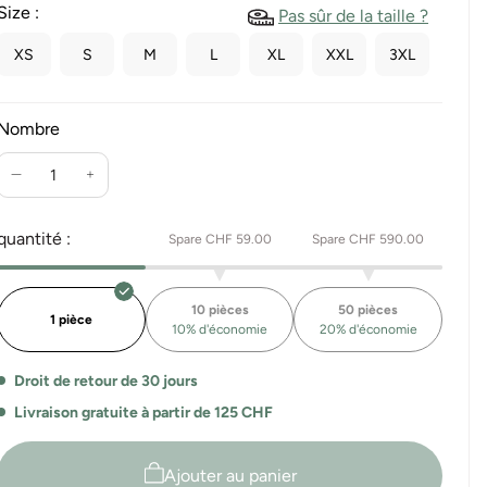
Size :
Pas sûr de la taille ?
XS
S
M
L
XL
XXL
3XL
Nombre
Réduire
Augmente
la
la
quantité
quantité
quantité :
Spare CHF 59.00
Spare CHF 590.00
pour
pour
Sweatpants
Sweatpants
droits
droits
10 pièces
50 pièces
Denver
Denver
1 pièce
10% d'économie
20% d'économie
Droit de retour de 30 jours
Livraison gratuite à partir de 125 CHF
Ajouter au panier