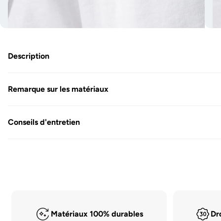
Ouvrir
Ouv
les
les
médias
mé
7
8
Description
en
en
modal
mo
Remarque sur les matériaux
Conseils d'entretien
Matériaux 100% durables
Dr