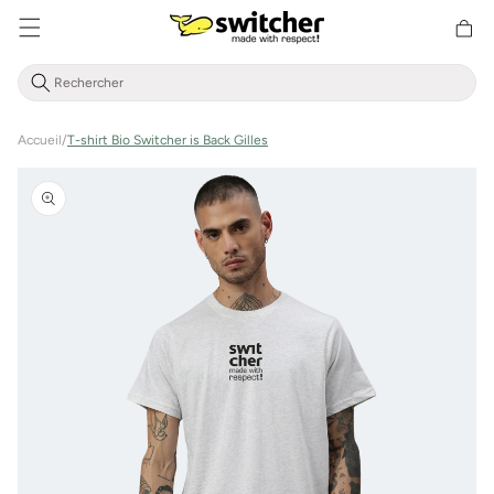
Aller
Panier
directement
d'achat
au contenu
Accueil
/
T-shirt Bio Switcher is Back Gilles
Aller à
l'information
sur le
produit