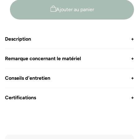
shirt
T-
Bio
shirt
Ajouter au panier
Switcher
Bio
is
Switcher
Back
is
Gilles
Back
Description
+
Gilles
Remarque concernant le matériel
+
Conseils d'entretien
+
Certifications
+