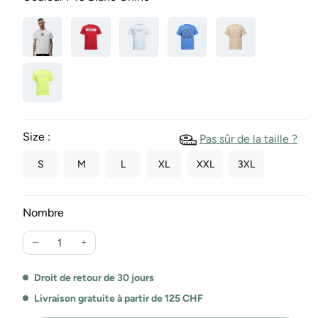
Size :
Pas sûr de la taille ?
S
M
L
XL
XXL
3XL
Nombre
Réduire
Augmente
la
la
quantité
quantité
Droit de retour de 30 jours
pour
pour
Livraison gratuite à partir de 125 CHF
T-
le