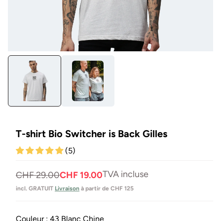
Ouvrir
Ou
le
les
média
mé
1
4
en
en
modal
mo
T-shirt Bio Switcher is Back Gilles
(5)
TVA incluse
Prix
Prix
CHF 29.00
CHF 19.00
normal
de
incl. GRATUIT
Livraison
à partir de CHF 125
vente
Couleur :
43 Blanc Chine