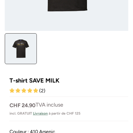
Ouvrir
le
média
1
en
modal
T-shirt SAVE MILK
(2)
Prix
TVA incluse
CHF 24.90
normal
incl. GRATUIT
Livraison
à partir de CHF 125
Couleur :
410 Arsenic