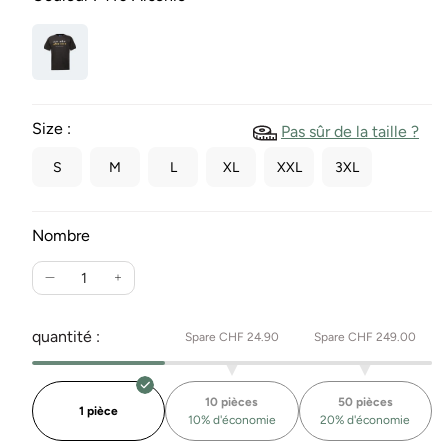
Size :
Pas sûr de la taille ?
S
M
L
XL
XXL
3XL
Nombre
Réduire
Augmente
la
la
quantité
quantité
quantité :
Spare CHF 24.90
Spare CHF 249.00
pour
pour
T-
T-
shirt
shirt
10 pièces
50 pièces
SAVE
SAVE
1 pièce
10% d'économie
20% d'économie
MILK
MILK