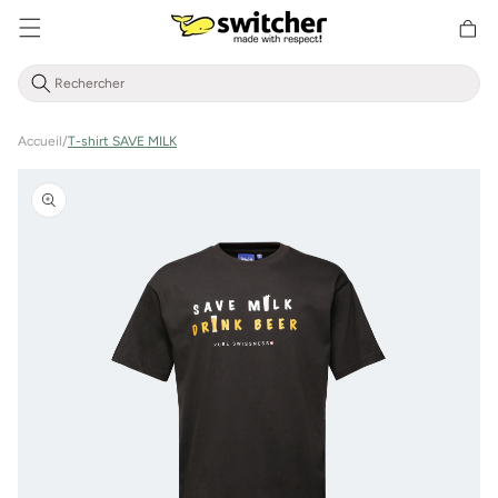
Aller
Panier
directement
d'achat
au contenu
Accueil
/
T-shirt SAVE MILK
Zu
Produktinformationen
springen