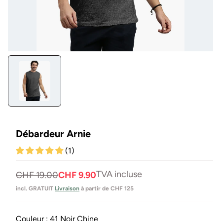
Ouvrir
le
média
1
en
modal
Débardeur Arnie
(1)
TVA incluse
Prix
Prix
CHF 19.00
CHF 9.90
normal
de
incl. GRATUIT
Livraison
à partir de CHF 125
vente
Couleur :
41 Noir Chine