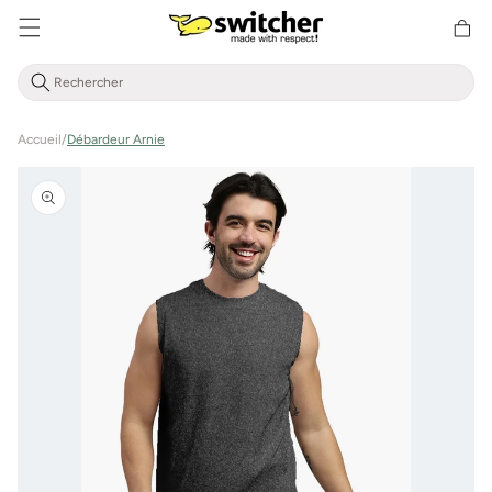
Aller
Panier
directement
d'achat
au contenu
Accueil
/
Débardeur Arnie
Aller à
l'information
sur le
produit