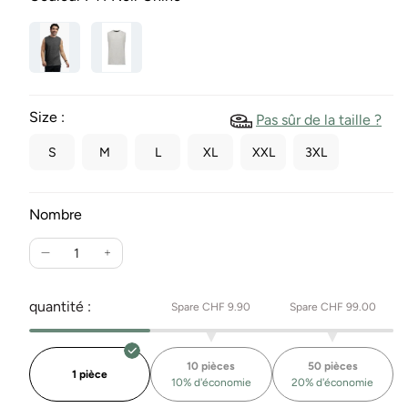
Size :
Pas sûr de la taille ?
S
M
L
XL
XXL
3XL
Nombre
Réduire
Augmente
la
la
quantité
quantité
quantité :
Spare CHF 9.90
Spare CHF 99.00
pour
pour
Tank
Tank
Top
Top
10 pièces
50 pièces
Arnie
Arnie
1 pièce
10% d'économie
20% d'économie